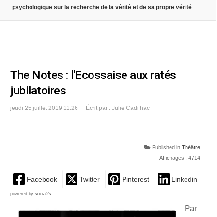
psychologique sur la recherche de la vérité et de sa propre vérité
The Notes : l'Ecossaise aux ratés
jubilatoires
jeudi 25 juillet 2019 11:26
Écrit par : Julie Cadilhac
Published in
Théâtre
Affichages : 4714
Facebook
Twitter
Pinterest
Linkedin
powered by
social2s
Par