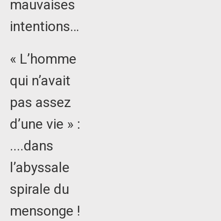
mauvaises
intentions…
« L’homme
qui n’avait
pas assez
d’une vie » :
....dans
l’abyssale
spirale du
mensonge !