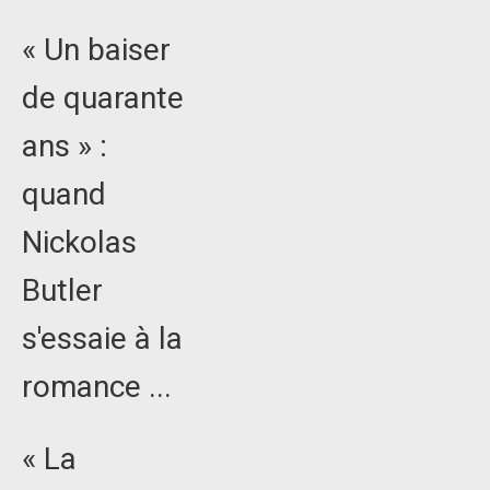
« Un baiser
de quarante
ans » :
quand
Nickolas
Butler
s'essaie à la
romance ...
« La