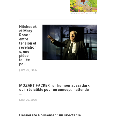
Hitchcock
et Mary
Rose :
entre
tension et
révélation
s, une
pièce
taillée
pou…
juillet 20, 2026
MOZART F#CKER : un humour aussi dark
qu'irrésistible pour un concept inattendu
…
juillet 20, 2026
Desperate Housemen : un spectacle