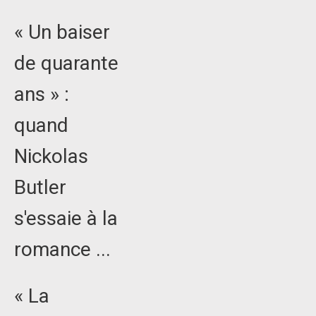
« Un baiser
de quarante
ans » :
quand
Nickolas
Butler
s'essaie à la
romance ...
« La