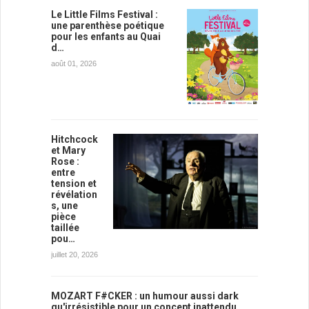
Le Little Films Festival :
une parenthèse poétique
pour les enfants au Quai
d…
août 01, 2026
Hitchcock
et Mary
Rose :
entre
tension et
révélation
s, une
pièce
taillée
pou…
juillet 20, 2026
MOZART F#CKER : un humour aussi dark
qu'irrésistible pour un concept inattendu