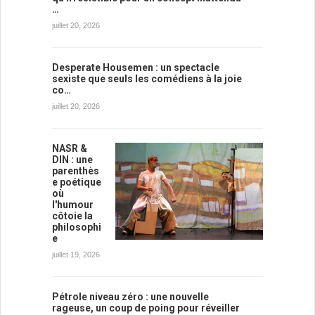
…
juillet 20, 2026
Desperate Housemen : un spectacle
sexiste que seuls les comédiens à la joie
co…
juillet 20, 2026
NASR &
DIN : une
parenthès
e poétique
où
l'humour
côtoie la
philosophi
e
juillet 19, 2026
Pétrole niveau zéro : une nouvelle
rageuse, un coup de poing pour réveiller