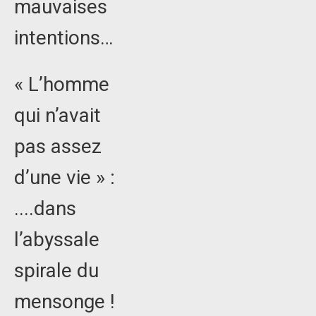
mauvaises
intentions…
« L’homme
qui n’avait
pas assez
d’une vie » :
....dans
l’abyssale
spirale du
mensonge !