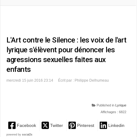
L'Art contre le Silence : les voix de l'art
lyrique s'élèvent pour dénoncer les
agressions sexuelles faites aux
enfants
mercredi 15 juin 2016 23:14
Écrit par : Philippe Delhumeau
Published in
Lyrique
Affichages : 6822
Facebook
Twitter
Pinterest
Linkedin
powered by
social2s