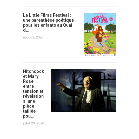
Le Little Films Festival :
une parenthèse poétique
pour les enfants au Quai
d…
août 01, 2026
Hitchcock
et Mary
Rose :
entre
tension et
révélation
s, une
pièce
taillée
pou…
juillet 20, 2026