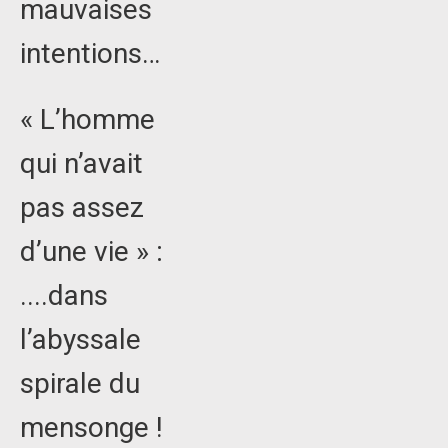
mauvaises
intentions…
« L’homme
qui n’avait
pas assez
d’une vie » :
....dans
l’abyssale
spirale du
mensonge !