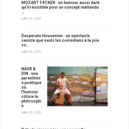
MOZART F#CKER : un humour aussi dark
qu'irrésistible pour un concept inattendu
…
juillet 20, 2026
Desperate Housemen : un spectacle
sexiste que seuls les comédiens à la joie
co…
juillet 20, 2026
NASR &
DIN : une
parenthès
e poétique
où
l'humour
côtoie la
philosophi
e
juillet 19, 2026