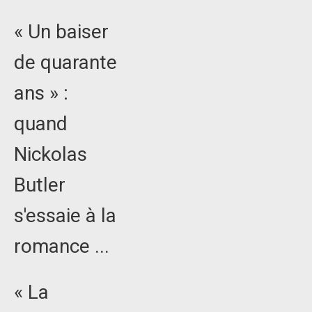
« Un baiser
de quarante
ans » :
quand
Nickolas
Butler
s'essaie à la
romance ...
« La