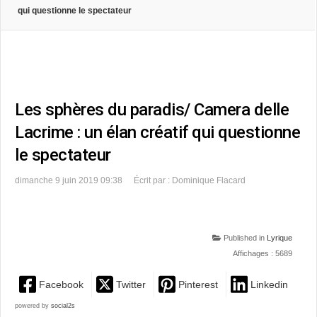
qui questionne le spectateur
Les sphères du paradis/ Camera delle
Lacrime : un élan créatif qui questionne
le spectateur
dimanche 9 juin 2019 09:38
Écrit par : Dominique Flacard
Published in
Lyrique
Affichages : 5689
Facebook
Twitter
Pinterest
Linkedin
powered by
social2s