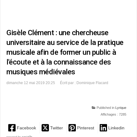
Gisèle Clément : une chercheuse
universitaire au service de la pratique
musicale afin de former un public à
l'écoute et à la connaissance des
musiques médiévales
dimanche 12 mai 2019 20:25
Écrit par : Dominique Flacard
Published in
Lyrique
Affichages : 7285
Facebook
Twitter
Pinterest
Linkedin
powered by
social2s