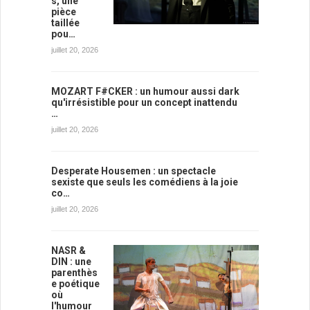
s, une
pièce
taillée
pou…
juillet 20, 2026
MOZART F#CKER : un humour aussi dark
qu'irrésistible pour un concept inattendu
…
juillet 20, 2026
Desperate Housemen : un spectacle
sexiste que seuls les comédiens à la joie
co…
juillet 20, 2026
NASR &
DIN : une
parenthès
e poétique
où
l'humour