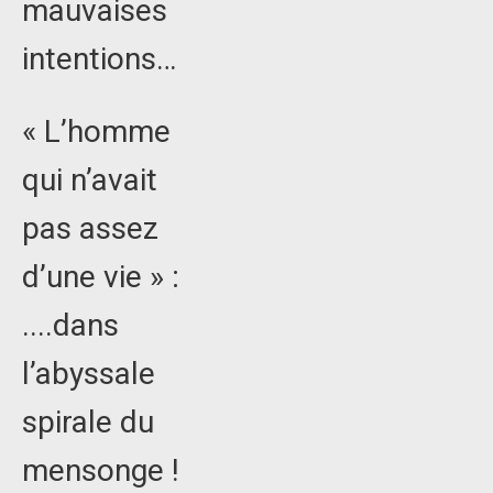
mauvaises
intentions…
« L’homme
qui n’avait
pas assez
d’une vie » :
....dans
l’abyssale
spirale du
mensonge !