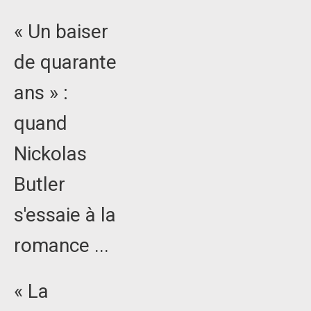
« Un baiser
de quarante
ans » :
quand
Nickolas
Butler
s'essaie à la
romance ...
« La