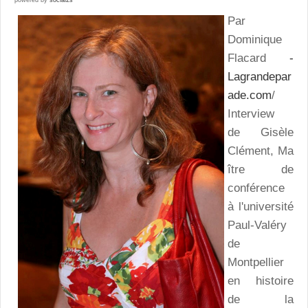
Par
Dominique
Flacard
-
Lagrandepar
ade.com
/
Interview
de Gisèle
Clément, Ma
ître de
conférence
à l'université
Paul-Valéry
de
Montpellier
en histoire
de la