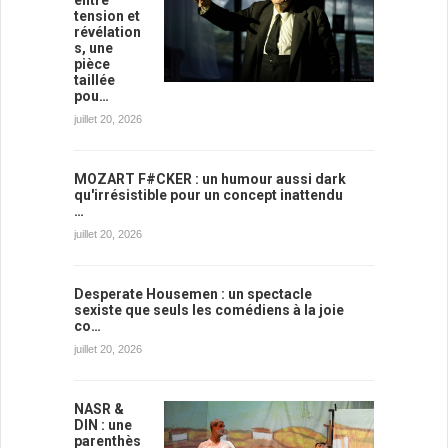
tension et
révélation
s, une
pièce
taillée
pou…
juillet 20, 2026
MOZART F#CKER : un humour aussi dark
qu'irrésistible pour un concept inattendu
…
juillet 20, 2026
Desperate Housemen : un spectacle
sexiste que seuls les comédiens à la joie
co…
juillet 20, 2026
NASR &
DIN : une
parenthès