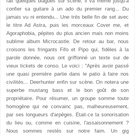
fait quelques blagues sur scène, il va même jusqu'à
confier sa guitare à un ado du premier rang... Du
jamais vu ni entendu... Une très belle fin de set avec
le titre Ad Astra, puis les morceaux Cover me, et
Agoraphobia, pépites du plus ancien mais non moins
sublime album Microcastle. De retour au bar, nous
croisons les fringants Fifo et Pipo qui, fidèles à la
parole donnée, nous ont griffonné un texte sur de
vieux tickets de conso. Le voici : "Après avoir passé
une quasi première partie dans le patio à faire nos
civilités... Deerhunter enfin sur scène. On notera une
superbe mustang bass et le bon goût de son
propriétaire. Pour résumer, un groupe somme toute
homogène qui ne convainc pas, malheureusement,
par ses longueurs d'arpèges. Était-ce la sonorisation
du lieu ou, comme en cuisine, l'assaisonnement ?
Nous sommes restés sur notre faim. Un gig