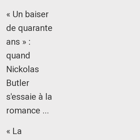
« Un baiser
de quarante
ans » :
quand
Nickolas
Butler
s'essaie à la
romance ...
« La