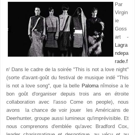
Par
Virgin
ie
Goss
art -
Lagra
ndepa
rade.f
r
/ Dans le cadre de la soirée "This is not a love night"
(sorte d'avant-goût du festival de musique indé "This
is not a love song", que la belle
Paloma
nîmoise a le
bon goût d'organiser depuis trois ans en étroite
collaboration avec l'asso Come on people), nous
avons la chance de voir jouer les Américains de
Deerhunter, groupe aussi lumineux qu'imprévisible. Et
nous comprenons d'emblée qu'avec Bradford Cox,
leader charismatique et despotique, au vécu et au