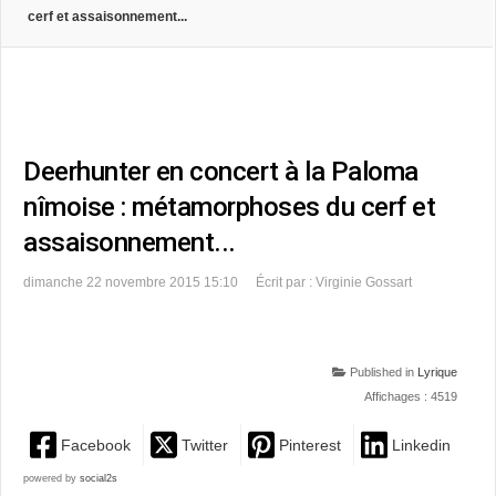
cerf et assaisonnement...
Deerhunter en concert à la Paloma
nîmoise : métamorphoses du cerf et
assaisonnement...
dimanche 22 novembre 2015 15:10
Écrit par : Virginie Gossart
Published in
Lyrique
Affichages : 4519
Facebook
Twitter
Pinterest
Linkedin
powered by
social2s