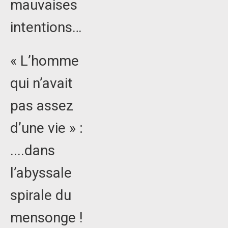
mauvaises
intentions…
« L’homme
qui n’avait
pas assez
d’une vie » :
....dans
l’abyssale
spirale du
mensonge !