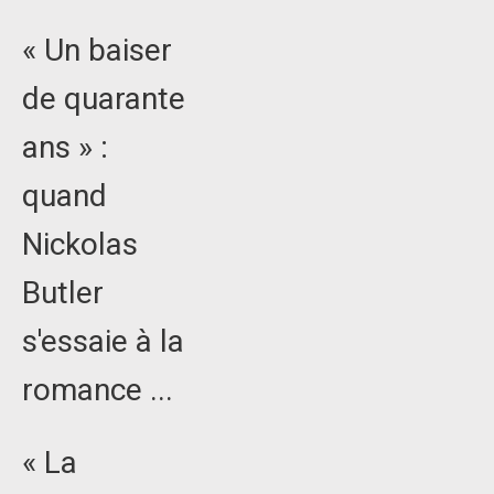
« Un baiser
de quarante
ans » :
quand
Nickolas
Butler
s'essaie à la
romance ...
« La