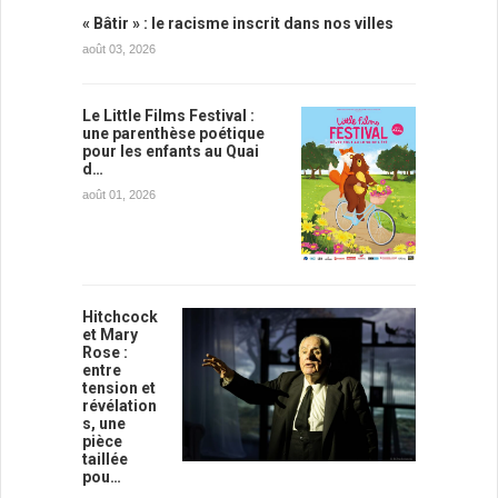
« Bâtir » : le racisme inscrit dans nos villes
août 03, 2026
Le Little Films Festival :
une parenthèse poétique
pour les enfants au Quai
d…
août 01, 2026
Hitchcock
et Mary
Rose :
entre
tension et
révélation
s, une
pièce
taillée
pou…