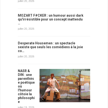
juillet 20, 2026
MOZART F#CKER : un humour aussi dark
qu'irrésistible pour un concept inattendu
…
juillet 20, 2026
Desperate Housemen : un spectacle
sexiste que seuls les comédiens à la joie
co…
juillet 20, 2026
NASR &
DIN : une
parenthès
e poétique
où
l'humour
côtoie la
philosophi
e
juillet 19, 2026