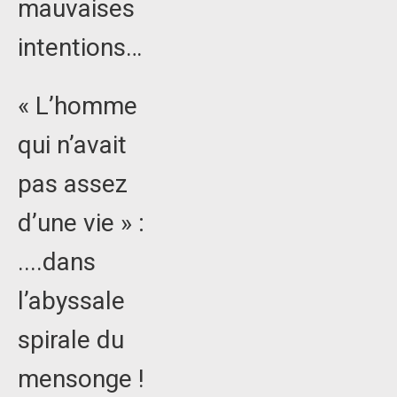
mauvaises
intentions…
« L’homme
qui n’avait
pas assez
d’une vie » :
....dans
l’abyssale
spirale du
mensonge !