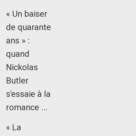
« Un baiser
de quarante
ans » :
quand
Nickolas
Butler
s'essaie à la
romance ...
« La