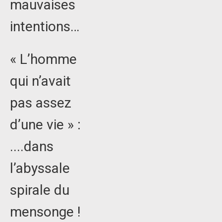
mauvaises
intentions…
« L’homme
qui n’avait
pas assez
d’une vie » :
....dans
l’abyssale
spirale du
mensonge !