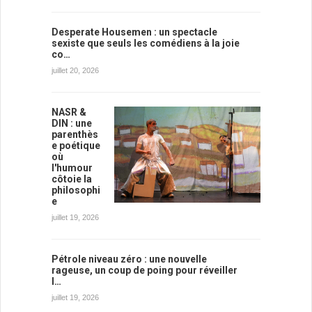
Desperate Housemen : un spectacle
sexiste que seuls les comédiens à la joie
co…
juillet 20, 2026
NASR &
DIN : une
parenthès
e poétique
où
l'humour
côtoie la
philosophi
e
juillet 19, 2026
Pétrole niveau zéro : une nouvelle
rageuse, un coup de poing pour réveiller
l…
juillet 19, 2026