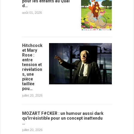
pour les enfants au Quai
d…
août 01, 2026
Hitchcock
et Mary
Rose :
entre
tension et
révélation
s, une
pièce
taillée
pou…
juillet 20, 2026
MOZART F#CKER : un humour aussi dark
qu'irrésistible pour un concept inattendu
…
juillet 20, 2026