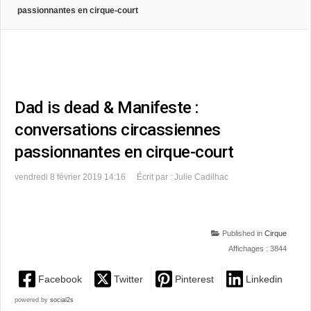
passionnantes en cirque-court
Dad is dead & Manifeste :
conversations circassiennes
passionnantes en cirque-court
vendredi 8 février 2019 14:16
Écrit par : Julie Cadilhac
Published in
Cirque
Affichages : 3844
Facebook
Twitter
Pinterest
Linkedin
powered by
social2s