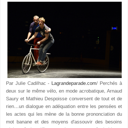
Par Julie Cadilhac -
Lagrandeparade.com
/ Perchés à
deux sur le même vélo, en mode acrobatique, Arnaud
Saury et Mathieu Despoisse conversent de tout et de
rien…un dialogue en adéquation entre les pensées et
les actes qui les mène de la bonne prononciation du
mot banane et des moyens d'assouvir des besoins