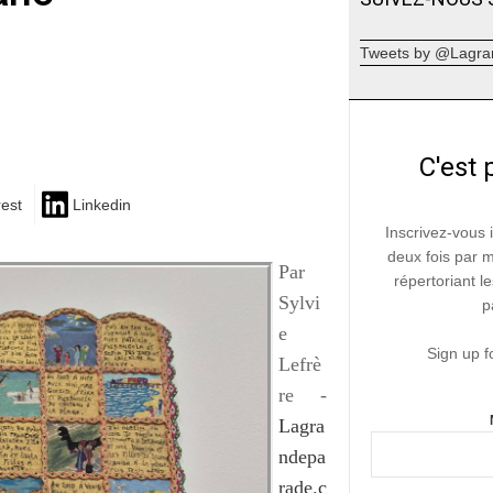
Tweets by @Lagra
C'est 
rest
Linkedin
Inscrivez-vous 
deux fois par 
Par
répertoriant le
Sylvi
p
e
Sign up f
Lefrè
re -
Lagra
ndepa
rade.c