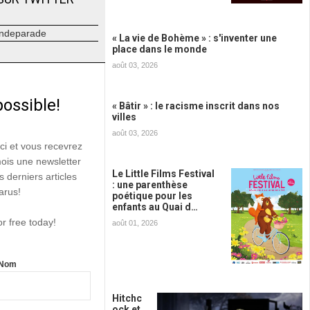
ndeparade
« La vie de Bohème » : s'inventer une
place dans le monde
août 03, 2026
possible!
« Bâtir » : le racisme inscrit dans nos
villes
août 03, 2026
ici et vous recevrez
mois une newsletter
Le Little Films Festival
s derniers articles
: une parenthèse
arus!
poétique pour les
enfants au Quai d…
or free today!
août 01, 2026
Nom
Hitchc
ock et