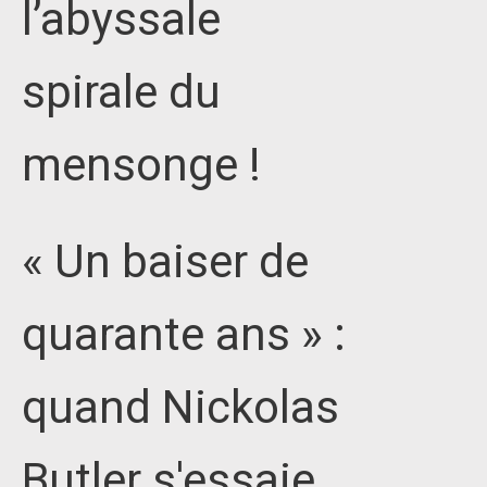
l’abyssale
spirale du
mensonge !
« Un baiser de
quarante ans » :
quand Nickolas
Butler s'essaie