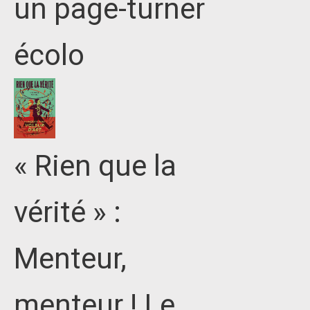
un page-turner
écolo
« Rien que la
vérité » :
Menteur,
menteur ! Le