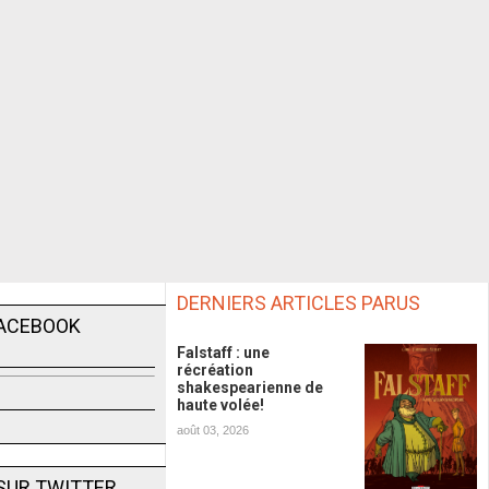
DERNIERS ARTICLES PARUS
FACEBOOK
Falstaff : une
récréation
shakespearienne de
haute volée!
août 03, 2026
SUR TWITTER