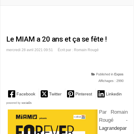
Le MIAM a 20 ans et ça se fête !
mercredi 28 avril 2021 09:51
Écrit par : Romain Rougé
Published in
Expos
Affichages : 2990
Facebook
Twitter
Pinterest
Linkedin
powered by
social2s
Par Romain
Rougé -
Lagrandepar