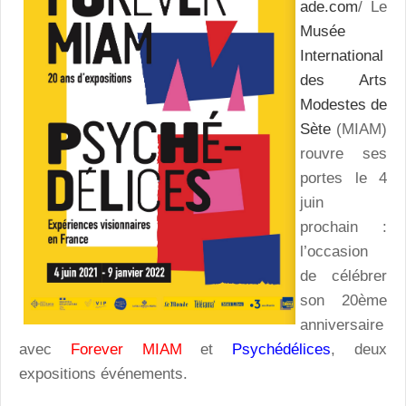
ade.com
/ Le
Musée
International
des Arts
Modestes de
Sète
(MIAM)
rouvre ses
portes le 4
juin
prochain :
l’occasion
de célébrer
son 20ème
anniversaire
avec
Forever MIAM
et
Psychédélices
, deux
expositions événements.