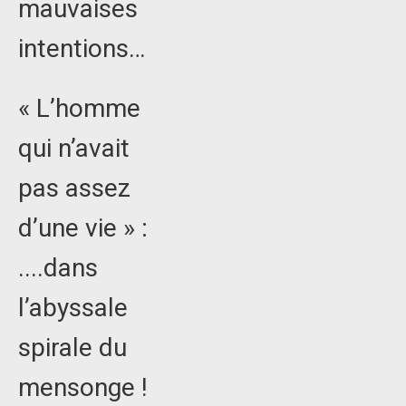
mauvaises
intentions…
« L’homme
qui n’avait
pas assez
d’une vie » :
....dans
l’abyssale
spirale du
mensonge !