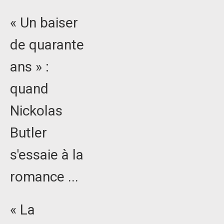
« Un baiser
de quarante
ans » :
quand
Nickolas
Butler
s'essaie à la
romance ...
« La