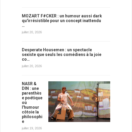
MOZART F#CKER : un humour aussi dark
qu'irrésistible pour un concept inattendu
…
juillet 20, 2026
Desperate Housemen : un spectacle
sexiste que seuls les comédiens à la joie
co…
juillet 20, 2026
NASR &
DIN : une
parenthès
e poétique
où
l'humour
côtoie la
philosophi
e
juillet 19, 2026