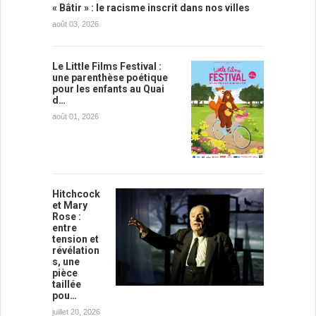
« Bâtir » : le racisme inscrit dans nos villes
août 03, 2026
Le Little Films Festival :
une parenthèse poétique
pour les enfants au Quai
d…
août 01, 2026
Hitchcock
et Mary
Rose :
entre
tension et
révélation
s, une
pièce
taillée
pou…
juillet 20, 2026