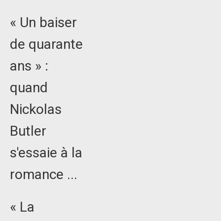
« Un baiser
de quarante
ans » :
quand
Nickolas
Butler
s'essaie à la
romance ...
« La