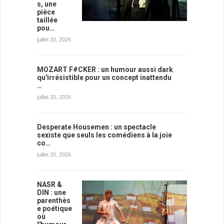
s, une
pièce
taillée
pou…
juillet 20, 2026
MOZART F#CKER : un humour aussi dark
qu'irrésistible pour un concept inattendu
…
juillet 20, 2026
Desperate Housemen : un spectacle
sexiste que seuls les comédiens à la joie
co…
juillet 20, 2026
NASR &
DIN : une
parenthès
e poétique
où