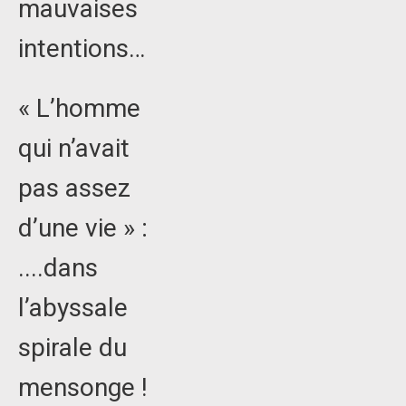
mauvaises
intentions…
« L’homme
qui n’avait
pas assez
d’une vie » :
....dans
l’abyssale
spirale du
mensonge !