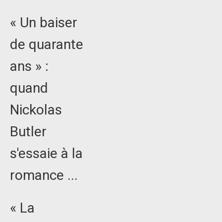
« Un baiser
de quarante
ans » :
quand
Nickolas
Butler
s'essaie à la
romance ...
« La