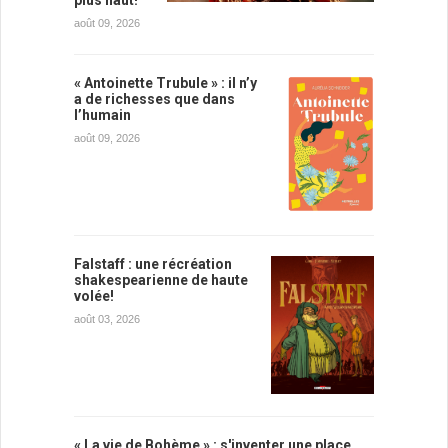
août 09, 2026
« Antoinette Trubule » : il n’y
a de richesses que dans
l’humain
août 09, 2026
Falstaff : une récréation
shakespearienne de haute
volée!
août 03, 2026
« La vie de Bohème » : s'inventer une place