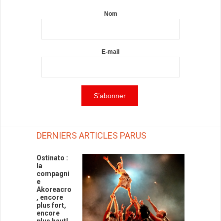
Nom
E-mail
DERNIERS ARTICLES PARUS
Ostinato :
la
compagni
e
Akoreacro
, encore
plus fort,
encore
plus haut!