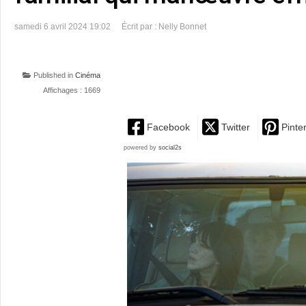
samedi 6 avril 2024 19:02
Écrit par : Nelly Bonnet
Published in
Cinéma
Affichages : 1669
Facebook
Twitter
Pinte
powered by
social2s