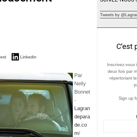
Tweets by @Lagra
C'est 
rest
Linkedin
Inscrivez-vous 
deux fois par 
Par
répertoriant le
Nelly
p
Bonnet
Sign up f
-
Lagran
depara
de.co
m
/