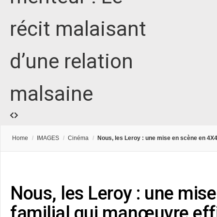
récit malaisant
d’une relation
malsaine
Home
/
IMAGES
/
Cinéma
/
Nous, les Leroy : une mise en scène en 4X
Nous, les Leroy : une mis
familial qui manœuvre ef