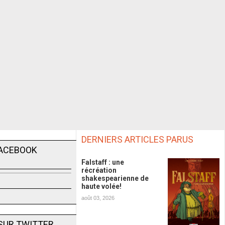
DERNIERS ARTICLES PARUS
FACEBOOK
Falstaff : une
récréation
shakespearienne de
haute volée!
août 03, 2026
SUR TWITTER