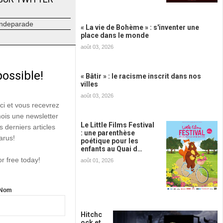
ndeparade
« La vie de Bohème » : s'inventer une
place dans le monde
août 03, 2026
possible!
« Bâtir » : le racisme inscrit dans nos
villes
août 03, 2026
ici et vous recevrez
mois une newsletter
Le Little Films Festival
s derniers articles
: une parenthèse
arus!
poétique pour les
enfants au Quai d…
or free today!
août 01, 2026
Nom
Hitchc
ock et