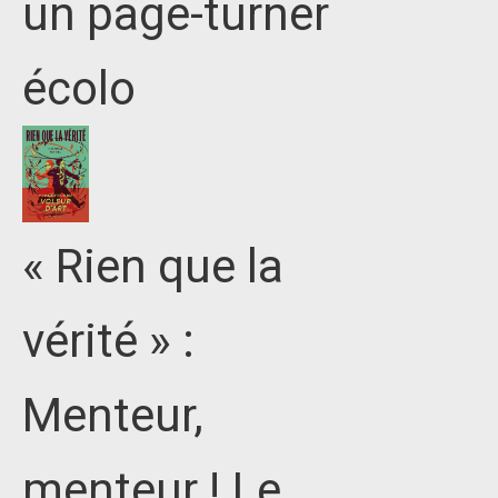
un page-turner
écolo
« Rien que la
vérité » :
Menteur,
menteur ! Le