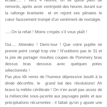
éclaté…. ? Vers 4 heures, on se quitte plein de
remords, après avoir ventripoté des heures durant sur
la rallonge branlante et on rejoint ses pénates le
cœur faussement trompé d’un sentiment de nostalgie.
…..On la refait ! Moins crispés s’il vous plaît !
Oui…. Attendez ! Demi-tour ! Que votre pupille ne
prenne point congé trop vite ! N’oublions pas le 31 et
la joie de partager moultes coupes de Pommery bras
dessus bras dessous avec quelques potes
sélectionnés !
Pas plus tôt remis de l’humeur dépressive bouilli à la
dinde déconfite, le grand bal des résolutions! Ah
bravo la météo cérébrale ! On n’en avait pas assez de
la mélancolie sous-jacente aux paysages pelés et aux
précipitations récurrentes : il fallait qu’on y ajoute une