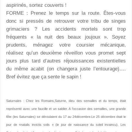
aspirinés, sortez couverts !
FORME : Prenez le temps sur la route. Êtes-vous
donc si pressés de retrouver votre tribu de singes
grimaciers ? Les accidents mortels sont trop
fréquents « la nuit des beaux joujoux ». Soyez
prudents, ménagez votre coursier mécanique,
réalisez qu’un deuxième réveillon vous promet sept
jours plus tard d’autres réjouissances existentielles
du même acabit (on changera juste l’entourage)….
Bref évitez que ça sente le sapin !
Saturnales : Chez les Romains,Saturne, dieu des semailles et du temps, était
représenté avec une faucille et un sablier. A l’occasion des semailles, une grande
fête (les Saturnales) se déroulaient du 17 au 24décembre.Le 25 décembre était le
jour de «natalis invictis solis » (le jour de naissance du soleil invaincu). Les