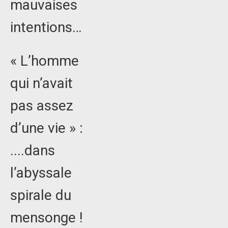
mauvaises
intentions…
« L’homme
qui n’avait
pas assez
d’une vie » :
....dans
l’abyssale
spirale du
mensonge !