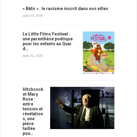
« Bâtir » : le racisme inscrit dans nos villes
août 03, 2026
Le Little Films Festival :
une parenthèse poétique
pour les enfants au Quai
d…
août 01, 2026
Hitchcock
et Mary
Rose :
entre
tension et
révélation
s, une
pièce
taillée
pou…