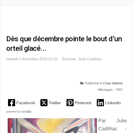
Dès que décembre pointe le bout d’un
orteil glacé...
samedi 3 décembre 2016 01:10
Écrit par : Julie Cadilhac
Published in
Coup d’plume
Affichages : 7097
Facebook
Twitter
Pinterest
Linkedin
powered by
social2s
Par Julie
Cadilhac -