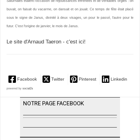
Saturnales étaient l’occasion de réjouissances effrénées et de véritables orgies : on
buvait, on faisait du vacarme, on dansait et on jouait. Ce temps de fête était placé
sous le signe de Janus, divinité à deux visages, un pour le passé, l’autre pour le
futur. C'est l'origine de janvier, le mois de Janus.
Le site d'Arnaud Taeron - c'est ici!
Facebook
Twitter
Pinterest
Linkedin
powered by
social2s
NOTRE PAGE FACEBOOK