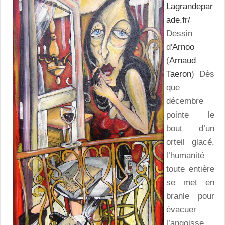
Lagrandepar
ade.fr/
Dessin
d'
Arnoo
(
Arnaud
Taeron
) Dès
que
décembre
pointe le
bout d’un
orteil glacé,
l’humanité
toute entière
se met en
branle pour
évacuer
l’angoisse