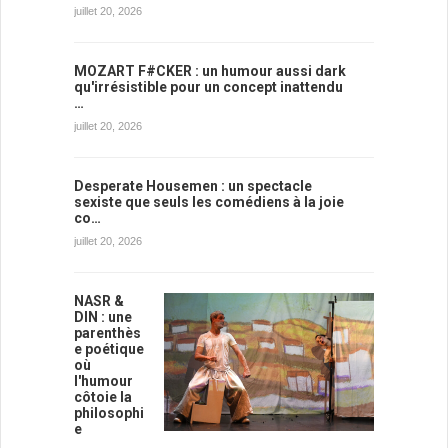
juillet 20, 2026
MOZART F#CKER : un humour aussi dark
qu'irrésistible pour un concept inattendu
…
juillet 20, 2026
Desperate Housemen : un spectacle
sexiste que seuls les comédiens à la joie
co…
juillet 20, 2026
NASR &
DIN : une
parenthès
e poétique
où
l'humour
côtoie la
philosophi
e