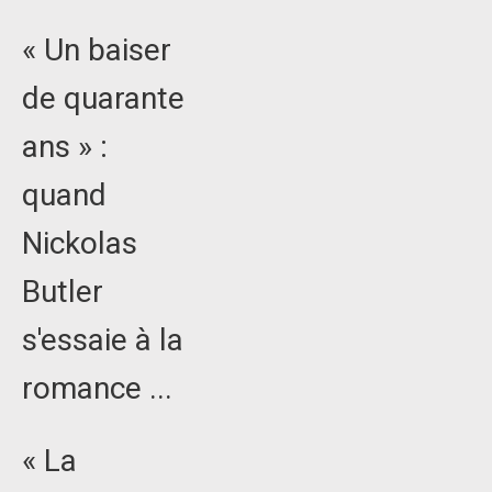
« Un baiser
de quarante
ans » :
quand
Nickolas
Butler
s'essaie à la
romance ...
« La