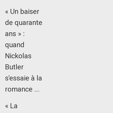
« Un baiser
de quarante
ans » :
quand
Nickolas
Butler
s'essaie à la
romance ...
« La