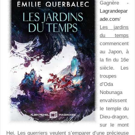
Gagnère -
Lagrandepar
ade.com
/
Les jardins
du temps
commencent
au Japon, à
la fin du 16e
siècle. Les
troupes
d’Oda
Nobunaga
envahissent
le temple du
Dieu-dragon,
sur le mont
Hei. Les guerriers veulent s’emparer d’une précieuse