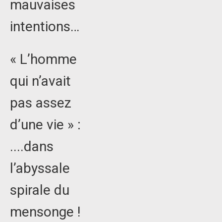
mauvaises
intentions…
« L’homme
qui n’avait
pas assez
d’une vie » :
....dans
l’abyssale
spirale du
mensonge !