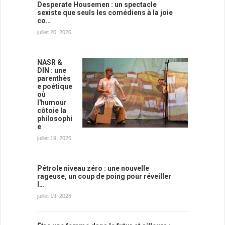
Desperate Housemen : un spectacle
sexiste que seuls les comédiens à la joie
co…
juillet 20, 2026
NASR &
DIN : une
parenthès
e poétique
où
l'humour
côtoie la
philosophi
e
juillet 19, 2026
Pétrole niveau zéro : une nouvelle
rageuse, un coup de poing pour réveiller
l…
juillet 19, 2026