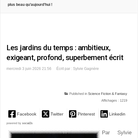
plus beau qu’aujourd’hui !
Les jardins du temps : ambitieux,
exigeant, profond, superbement écrit
mercredi 3 juin 2026 21:56
Écrit par : Sylvie Gagnère
Published in
Science Fiction & Fantasy
Affichages : 1219
Facebook
Twitter
Pinterest
Linkedin
powered by
social2s
Par Sylvie