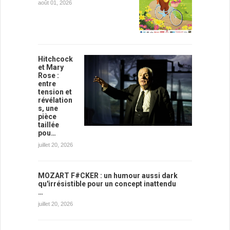
août 01, 2026
Hitchcock
et Mary
Rose :
entre
tension et
révélation
s, une
pièce
taillée
pou…
juillet 20, 2026
MOZART F#CKER : un humour aussi dark
qu'irrésistible pour un concept inattendu
…
juillet 20, 2026