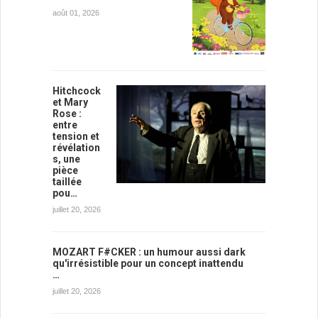
août 01, 2026
Hitchcock
et Mary
Rose :
entre
tension et
révélation
s, une
pièce
taillée
pou…
juillet 20, 2026
MOZART F#CKER : un humour aussi dark
qu'irrésistible pour un concept inattendu
…
juillet 20, 2026