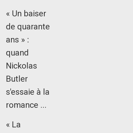
« Un baiser
de quarante
ans » :
quand
Nickolas
Butler
s'essaie à la
romance ...
« La