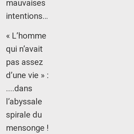
mauvaises
intentions…
« L’homme
qui n’avait
pas assez
d’une vie » :
....dans
l’abyssale
spirale du
mensonge !