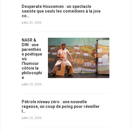
Desperate Housemen : un spectacle
sexiste que seuls les comédiens à la joie
co…
juillet 20, 2026
NASR &
DIN : une
parenthès
e poétique
où
l'humour
côtoie la
philosophi
e
juillet 19, 2026
Pétrole niveau zéro : une nouvelle
rageuse, un coup de poing pour réveiller
l…
juillet 19, 2026