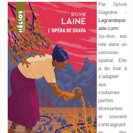
Par Sylvie
Gagnère -
Lagrandepar
ade.com
/
So-Ann est
née dans un
vaisseau
spatial. Elle
a du mal à
s’adapter
aux
coutumes
parfois
étonnantes
et souvent
contraignant
es des