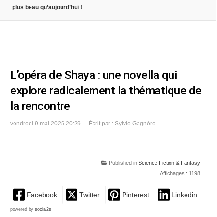
plus beau qu’aujourd’hui !
L’opéra de Shaya : une novella qui
explore radicalement la thématique de
la rencontre
vendredi 9 mai 2025 20:29
Écrit par : Sylvie Gagnère
Published in
Science Fiction & Fantasy
Affichages : 1198
Facebook
Twitter
Pinterest
Linkedin
powered by
social2s