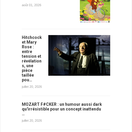
août 01, 2026
Hitchcock
et Mary
Rose :
entre
tension et
révélation
s, une
pièce
taillée
pou…
juillet 20, 2026
MOZART F#CKER : un humour aussi dark
qu'irrésistible pour un concept inattendu
…
juillet 20, 2026