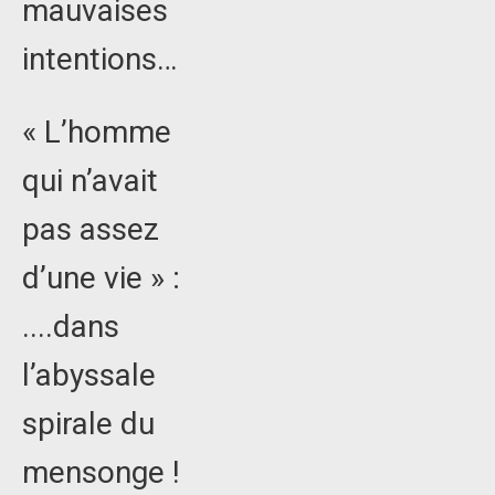
mauvaises
intentions…
« L’homme
qui n’avait
pas assez
d’une vie » :
....dans
l’abyssale
spirale du
mensonge !