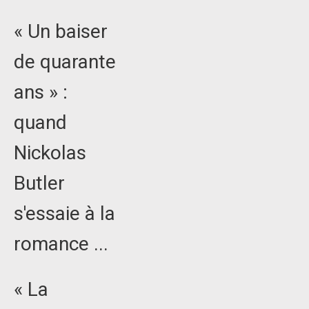
« Un baiser
de quarante
ans » :
quand
Nickolas
Butler
s'essaie à la
romance ...
« La