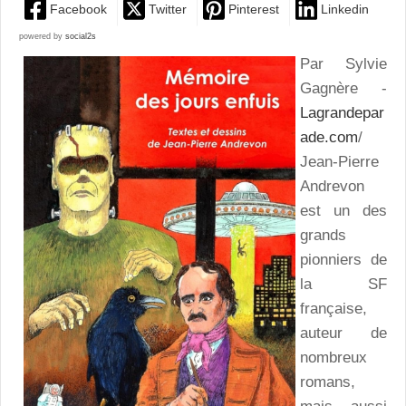
Facebook
Twitter
Pinterest
Linkedin
powered by
social2s
Par Sylvie
Gagnère -
Lagrandepar
ade.com
/
Jean-Pierre
Andrevon
est un des
grands
pionniers de
la SF
française,
auteur de
nombreux
romans,