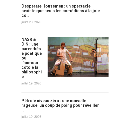
Desperate Housemen : un spectacle
sexiste que seuls les comédiens à la joie
co…
juillet 20, 2026
NASR &
DIN : une
parenthès
e poétique
où
l'humour
côtoie la
philosophi
e
juillet 19, 2026
Pétrole niveau zéro : une nouvelle
rageuse, un coup de poing pour réveiller
l…
juillet 19, 2026