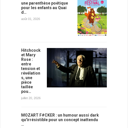
une parenthèse poétique
pour les enfants au Quai
d…
août 01, 2026
Hitchcock
et Mary
Rose :
entre
tension et
révélation
s, une
pièce
taillée
pou…
juillet 20, 2026
MOZART F#CKER : un humour aussi dark
qu'irrésistible pour un concept inattendu
…