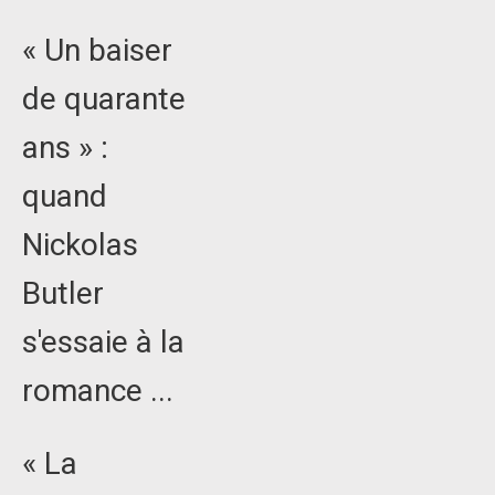
« Un baiser
de quarante
ans » :
quand
Nickolas
Butler
s'essaie à la
romance ...
« La