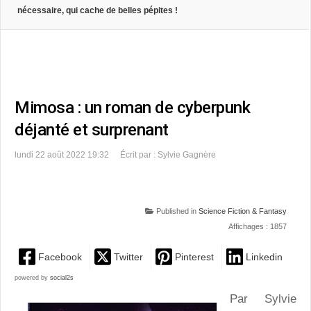
nécessaire, qui cache de belles pépites !
Mimosa : un roman de cyberpunk
déjanté et surprenant
lundi 22 août 2022 19:32
Écrit par : Sylvie Gagnère
Published in
Science Fiction & Fantasy
Affichages : 1857
Facebook
Twitter
Pinterest
Linkedin
powered by
social2s
Par Sylvie