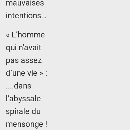
mauvaises
intentions…
« L’homme
qui n’avait
pas assez
d’une vie » :
....dans
l’abyssale
spirale du
mensonge !