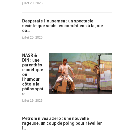
juillet 20, 2026
Desperate Housemen : un spectacle
sexiste que seuls les comédiens à la joie
co…
juillet 20, 2026
NASR &
DIN : une
parenthès
e poétique
où
l'humour
côtoie la
philosophi
e
juillet 19, 2026
Pétrole niveau zéro : une nouvelle
rageuse, un coup de poing pour réveiller
l…