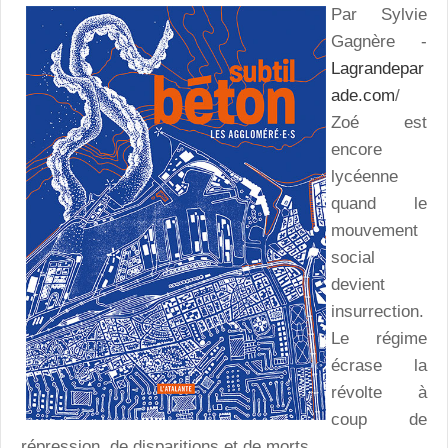
Par Sylvie
Gagnère -
Lagrandepar
ade.com
/
Zoé est
encore
lycéenne
quand le
mouvement
social
devient
insurrection.
Le régime
écrase la
révolte à
coup de
répression, de disparitions et de morts.