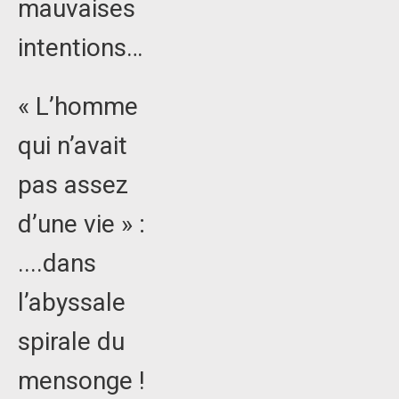
mauvaises
intentions…
« L’homme
qui n’avait
pas assez
d’une vie » :
....dans
l’abyssale
spirale du
mensonge !