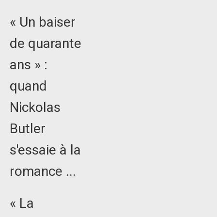
« Un baiser
de quarante
ans » :
quand
Nickolas
Butler
s'essaie à la
romance ...
« La