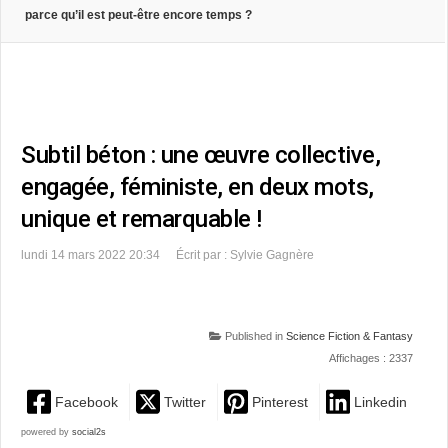
parce qu’il est peut-être encore temps ?
Subtil béton : une œuvre collective,
engagée, féministe, en deux mots,
unique et remarquable !
lundi 14 mars 2022 20:34
Écrit par : Sylvie Gagnère
Published in
Science Fiction & Fantasy
Affichages : 2337
Facebook
Twitter
Pinterest
Linkedin
powered by
social2s