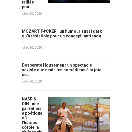
taillée
pou…
juillet 20, 2026
MOZART F#CKER : un humour aussi dark
qu'irrésistible pour un concept inattendu
…
juillet 20, 2026
Desperate Housemen : un spectacle
sexiste que seuls les comédiens à la joie
co…
juillet 20, 2026
NASR &
DIN : une
parenthès
e poétique
où
l'humour
côtoie la
philosophi