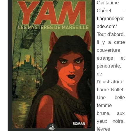
Guillaume
Chérel -
Lagrandepar
ade.com
/
Tout d’abord,
il y a cette
couverture
étrange et
pénétrante,
de
l’illustratrice
Laure Nollet.
Une belle
femme
brune, aux
yeux noirs,
lèvres