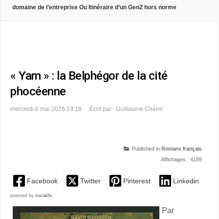
domaine de l’entreprise Ou Itinéraire d’un GenZ hors norme
« Yam » : la Belphégor de la cité
phocéenne
mercredi 6 mai 2026 19:18
Écrit par : Guillaume Chérel
Published in
Romans français
Affichages : 4189
Facebook
Twitter
Pinterest
Linkedin
powered by
social2s
Par