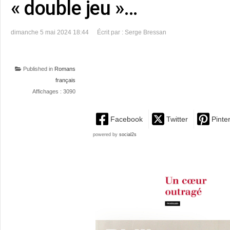
« double jeu »…
dimanche 5 mai 2024 18:44
Écrit par : Serge Bressan
Published in
Romans
français
Affichages : 3090
Facebook
Twitter
Pinte
powered by
social2s