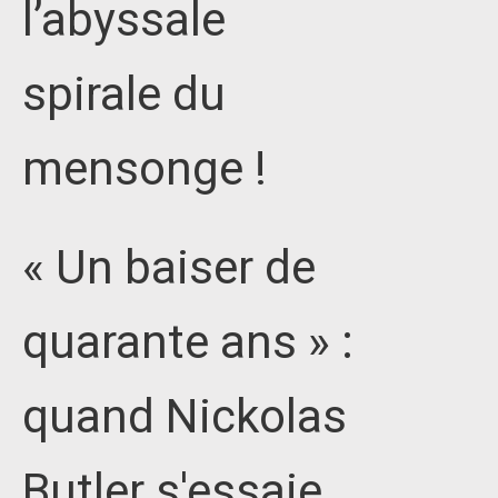
l’abyssale
spirale du
mensonge !
« Un baiser de
quarante ans » :
quand Nickolas
Butler s'essaie