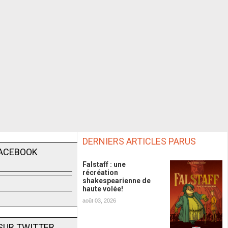
DERNIERS ARTICLES PARUS
FACEBOOK
Falstaff : une
récréation
shakespearienne de
haute volée!
août 03, 2026
SUR TWITTER