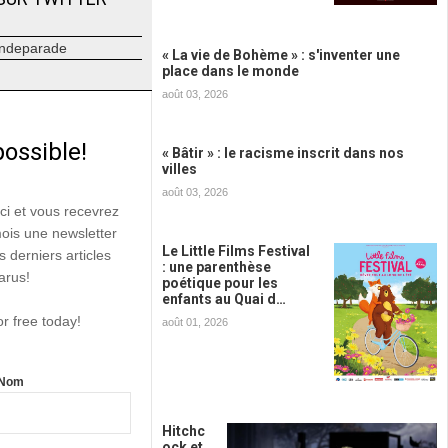
ndeparade
« La vie de Bohème » : s'inventer une
place dans le monde
août 03, 2026
possible!
« Bâtir » : le racisme inscrit dans nos
villes
août 03, 2026
ici et vous recevrez
mois une newsletter
Le Little Films Festival
s derniers articles
: une parenthèse
arus!
poétique pour les
enfants au Quai d…
or free today!
août 01, 2026
Nom
Hitchc
ock et