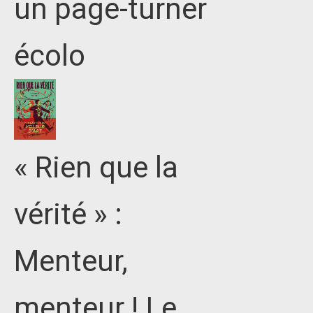
un page-turner
écolo
« Rien que la
vérité » :
Menteur,
menteur ! Le