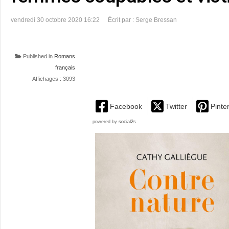
vendredi 30 octobre 2020 16:22
Écrit par : Serge Bressan
Published in
Romans
français
Affichages : 3093
Facebook
Twitter
Pinte
powered by
social2s