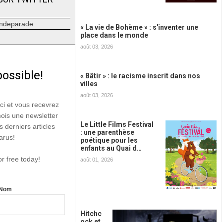
ndeparade
« La vie de Bohème » : s'inventer une
place dans le monde
août 03, 2026
possible!
« Bâtir » : le racisme inscrit dans nos
villes
août 03, 2026
ici et vous recevrez
mois une newsletter
Le Little Films Festival
s derniers articles
: une parenthèse
arus!
poétique pour les
enfants au Quai d…
or free today!
août 01, 2026
Nom
Hitchc
ock et