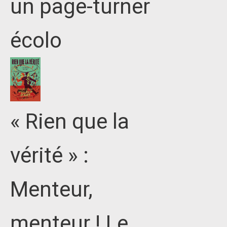
un page-turner
écolo
« Rien que la
vérité » :
Menteur,
menteur ! Le