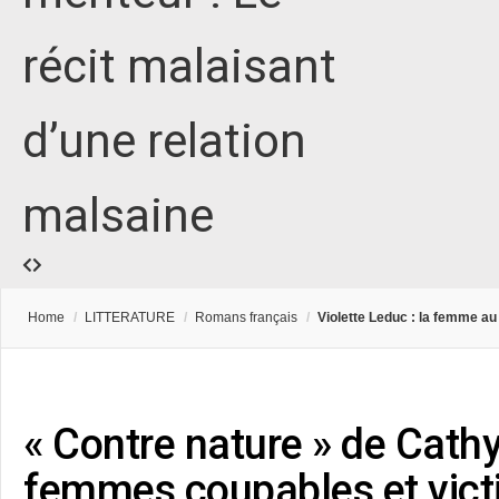
récit malaisant
d’une relation
malsaine
Home
/
LITTERATURE
/
Romans français
/
Violette Leduc : la femme au 
« Contre nature » de Cathy 
femmes coupables et vic