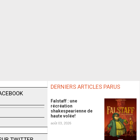
DERNIERS ARTICLES PARUS
FACEBOOK
Falstaff : une
récréation
shakespearienne de
haute volée!
août 03, 2026
SUR TWITTER