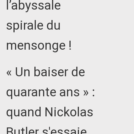
l’abyssale
spirale du
mensonge !
« Un baiser de
quarante ans » :
quand Nickolas
Butler s'essaie