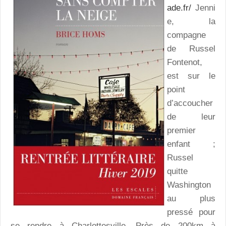
ade.fr/
Jenni
e, la
compagne
de Russel
Fontenot,
est sur le
point
d’accoucher
de leur
premier
enfant ;
Russel
quitte
Washington
au plus
pressé pour
se rendre à Charlottesville. Près de 200km à