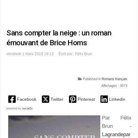
Sans compter la neige : un roman
émouvant de Brice Homs
vendredi 1 mars 2019 18:13
Écrit par : Félix Brun
Published in
Romans français
Affichages : 3573
Facebook
Twitter
Pinterest
Linkedin
powered by
social2s
Par Félix
Brun -
Lagrandepar