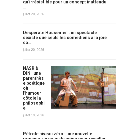
qu'irrésistible pour un concept inattendu
…
juillet 20, 2026
Desperate Housemen : un spectacle
sexiste que seuls les comédiens à la joie
co…
juillet 20, 2026
NASR &
DIN : une
parenthès
e poétique
où
l'humour
côtoie la
philosophi
e
juillet 19, 2026
Pétrole niveau zéro : une nouvelle
rageuse, un coup de poing pour réveiller