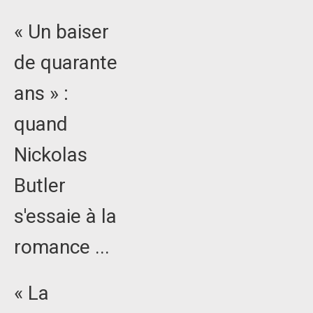
« Un baiser
de quarante
ans » :
quand
Nickolas
Butler
s'essaie à la
romance ...
« La