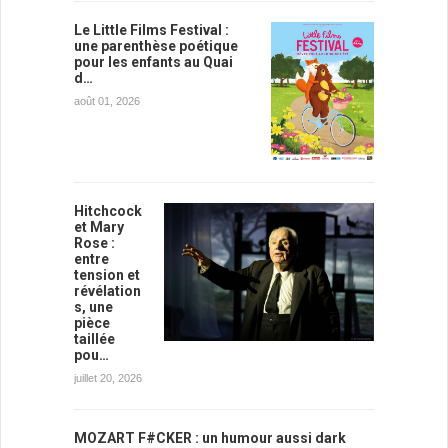
Le Little Films Festival :
une parenthèse poétique
pour les enfants au Quai
d…
août 01, 2026
Hitchcock
et Mary
Rose :
entre
tension et
révélation
s, une
pièce
taillée
pou…
juillet 20, 2026
MOZART F#CKER : un humour aussi dark