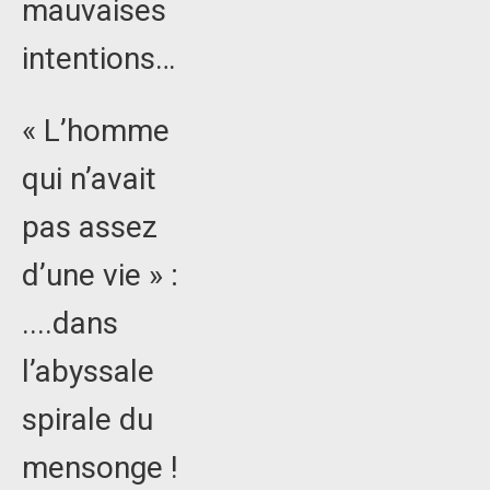
mauvaises
intentions…
« L’homme
qui n’avait
pas assez
d’une vie » :
....dans
l’abyssale
spirale du
mensonge !