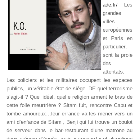
ade.fr/
Les
grandes
villes
européennes
et Paris en
particulier,
sont la proie
des
attentats.
Les policiers et les militaires occupent les espaces
publics, un véritable état de siège. DE quel terrorisme
s’agit-il ? Quel idéal, quelle religion arment le bras de
cette folie meurtrière ? Sitam fuit, rencontre Capu et
tombe amoureux…leur errance va les mener vers un
ami d’enfance de Sitam , Benji qui lui trouve un boulot
de serveur dans le bar-restaurant d’une matrone au
doux prénom d’Agnès, mais « cougard » et alcoolique