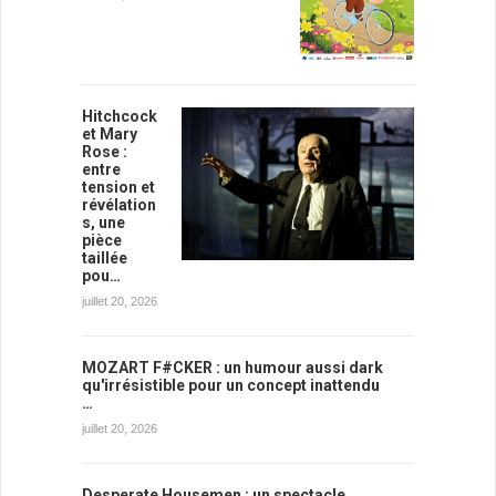
Hitchcock
et Mary
Rose :
entre
tension et
révélation
s, une
pièce
taillée
pou…
juillet 20, 2026
MOZART F#CKER : un humour aussi dark
qu'irrésistible pour un concept inattendu
…
juillet 20, 2026
Desperate Housemen : un spectacle