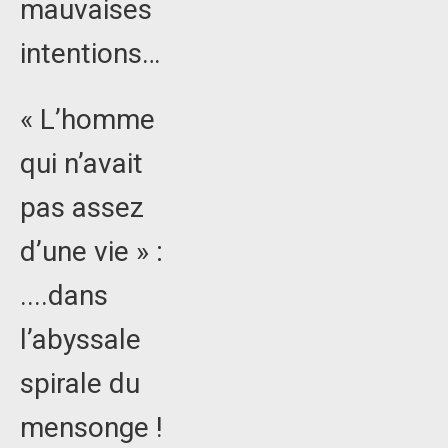
mauvaises
intentions…
« L’homme
qui n’avait
pas assez
d’une vie » :
....dans
l’abyssale
spirale du
mensonge !