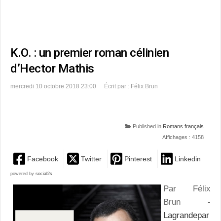
K.O. : un premier roman célinien
d’Hector Mathis
mercredi 10 octobre 2018 23:00
Écrit par : Félix Brun
Published in
Romans français
Affichages : 4158
Facebook
Twitter
Pinterest
Linkedin
powered by
social2s
Par Félix
Brun -
Lagrandepar