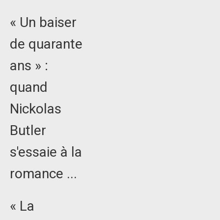
« Un baiser
de quarante
ans » :
quand
Nickolas
Butler
s'essaie à la
romance ...
« La