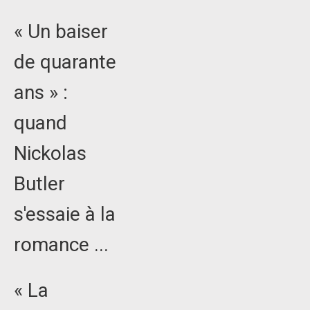
« Un baiser
de quarante
ans » :
quand
Nickolas
Butler
s'essaie à la
romance ...
« La