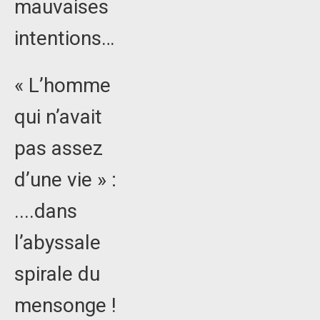
mauvaises
intentions…
« L’homme
qui n’avait
pas assez
d’une vie » :
....dans
l’abyssale
spirale du
mensonge !