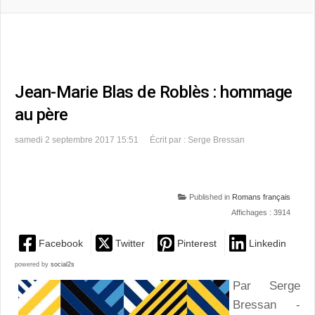
Jean-Marie Blas de Roblès : hommage
au père
samedi 2 septembre 2017 15:51
Écrit par : Serge Bressan
Published in
Romans français
Affichages : 3914
Facebook
Twitter
Pinterest
Linkedin
powered by
social2s
Par Serge
Bressan -