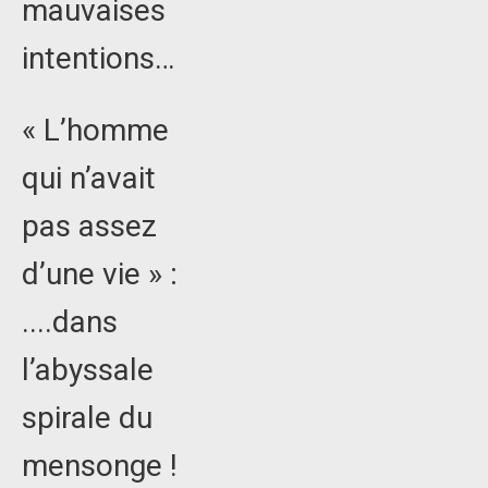
mauvaises
intentions…
« L’homme
qui n’avait
pas assez
d’une vie » :
....dans
l’abyssale
spirale du
mensonge !