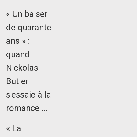
« Un baiser
de quarante
ans » :
quand
Nickolas
Butler
s'essaie à la
romance ...
« La