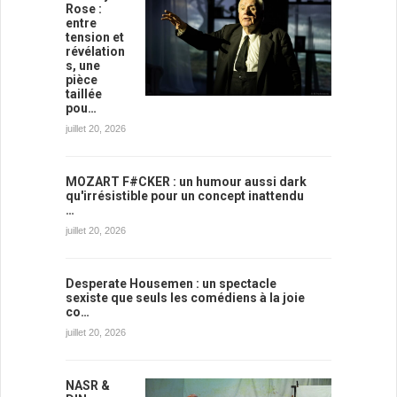
Rose :
entre
tension et
révélation
s, une
pièce
taillée
pou…
juillet 20, 2026
MOZART F#CKER : un humour aussi dark
qu'irrésistible pour un concept inattendu
…
juillet 20, 2026
Desperate Housemen : un spectacle
sexiste que seuls les comédiens à la joie
co…
juillet 20, 2026
NASR &