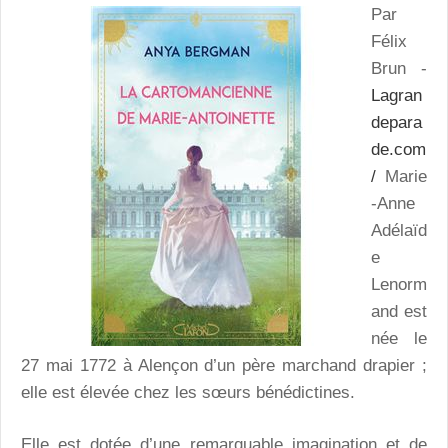
Par
Félix
Brun -
Lagran
depara
de.com
/
Marie
-Anne
Adélaïd
e
Lenorm
and est
née le
27 mai 1772 à Alençon d’un père marchand drapier ;
elle est élevée chez les sœurs bénédictines.
Elle est dotée d’une remarquable imagination et de