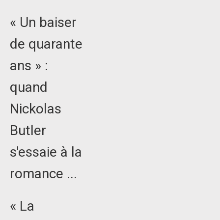
« Un baiser
de quarante
ans » :
quand
Nickolas
Butler
s'essaie à la
romance ...
« La