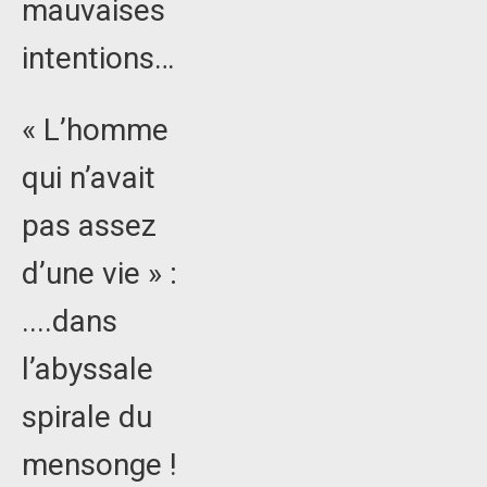
mauvaises
intentions…
« L’homme
qui n’avait
pas assez
d’une vie » :
....dans
l’abyssale
spirale du
mensonge !