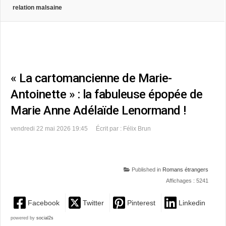
relation malsaine
« La cartomancienne de Marie-
Antoinette » : la fabuleuse épopée de
Marie Anne Adélaïde Lenormand !
vendredi 22 mai 2026 19:45
Écrit par : Félix Brun
Published in
Romans étrangers
Affichages : 5241
Facebook
Twitter
Pinterest
Linkedin
powered by
social2s