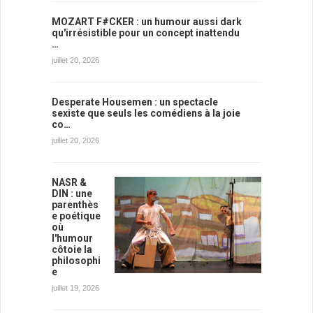
MOZART F#CKER : un humour aussi dark
qu'irrésistible pour un concept inattendu
…
juillet 20, 2026
Desperate Housemen : un spectacle
sexiste que seuls les comédiens à la joie
co…
juillet 20, 2026
NASR &
DIN : une
parenthès
e poétique
où
l'humour
côtoie la
philosophi
e
juillet 19, 2026