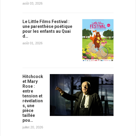
août 03, 2026
Le Little Films Festival :
une parenthèse poétique
pour les enfants au Quai
d…
août 01, 2026
Hitchcock
et Mary
Rose :
entre
tension et
révélation
s, une
pièce
taillée
pou…
juillet 20, 2026