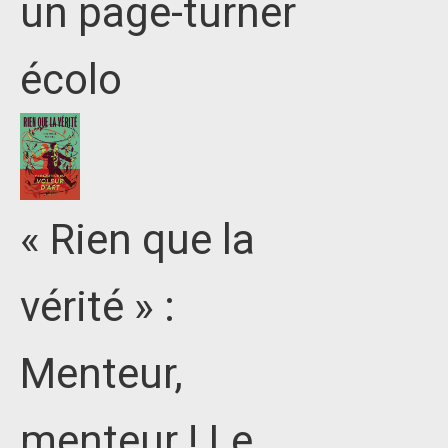
un page-turner
écolo
« Rien que la
vérité » :
Menteur,
menteur ! Le