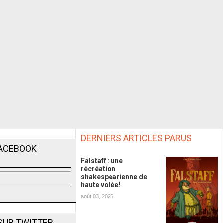
DERNIERS ARTICLES PARUS
FACEBOOK
Falstaff : une
récréation
shakespearienne de
haute volée!
août 03, 2026
SUR TWITTER