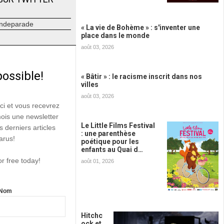
ndeparade
« La vie de Bohème » : s'inventer une
place dans le monde
août 03, 2026
possible!
« Bâtir » : le racisme inscrit dans nos
villes
août 03, 2026
ici et vous recevrez
mois une newsletter
Le Little Films Festival
s derniers articles
: une parenthèse
arus!
poétique pour les
enfants au Quai d…
or free today!
août 01, 2026
Nom
Hitchc
ock et