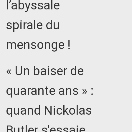
l’abyssale
spirale du
mensonge !
« Un baiser de
quarante ans » :
quand Nickolas
Butler s'essaie