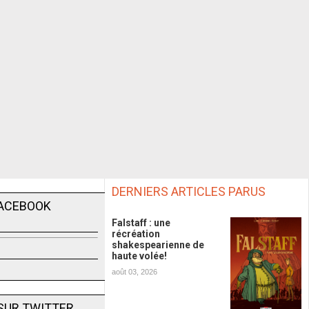
DERNIERS ARTICLES PARUS
FACEBOOK
Falstaff : une
récréation
shakespearienne de
haute volée!
août 03, 2026
SUR TWITTER