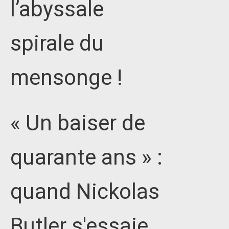
l’abyssale
spirale du
mensonge !
« Un baiser de
quarante ans » :
quand Nickolas
Butler s'essaie