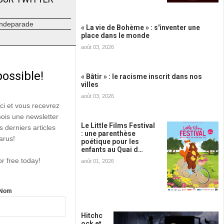
ndeparade
« La vie de Bohème » : s'inventer une
place dans le monde
août 03, 2026
possible!
« Bâtir » : le racisme inscrit dans nos
villes
août 03, 2026
ici et vous recevrez
mois une newsletter
Le Little Films Festival
s derniers articles
: une parenthèse
arus!
poétique pour les
enfants au Quai d…
or free today!
août 01, 2026
Nom
Hitchc
ock et