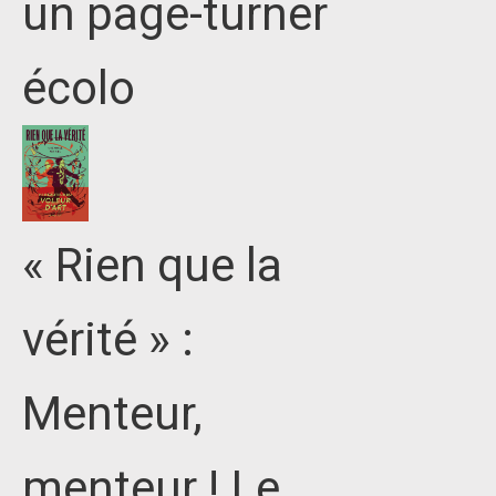
un page-turner
écolo
« Rien que la
vérité » :
Menteur,
menteur ! Le