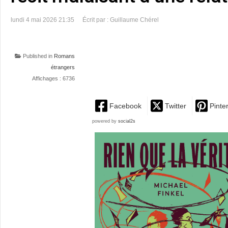
lundi 4 mai 2026 21:35
Écrit par : Guillaume Chérel
Published in
Romans
étrangers
Affichages : 6736
Facebook
Twitter
Pinte
powered by
social2s