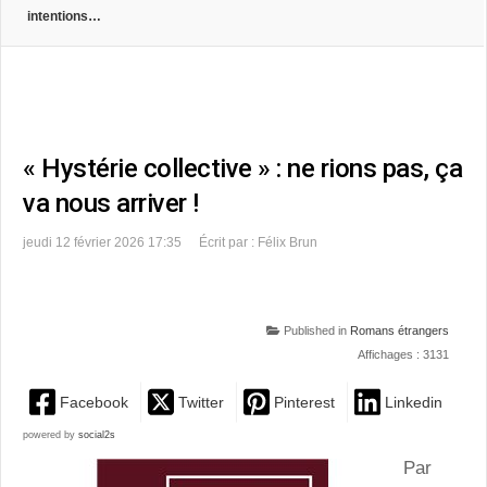
intentions…
« Hystérie collective » : ne rions pas, ça
va nous arriver !
jeudi 12 février 2026 17:35
Écrit par : Félix Brun
Published in
Romans étrangers
Affichages : 3131
Facebook
Twitter
Pinterest
Linkedin
powered by
social2s
Par