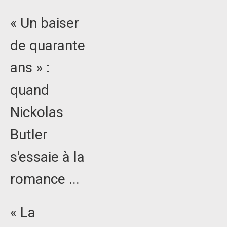
« Un baiser
de quarante
ans » :
quand
Nickolas
Butler
s'essaie à la
romance ...
« La