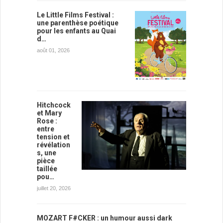
Le Little Films Festival :
une parenthèse poétique
pour les enfants au Quai
d…
août 01, 2026
Hitchcock
et Mary
Rose :
entre
tension et
révélation
s, une
pièce
taillée
pou…
juillet 20, 2026
MOZART F#CKER : un humour aussi dark