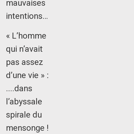
mauvaises
intentions…
« L’homme
qui n’avait
pas assez
d’une vie » :
....dans
l’abyssale
spirale du
mensonge !