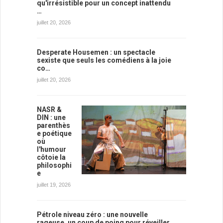
qu'irrésistible pour un concept inattendu
…
juillet 20, 2026
Desperate Housemen : un spectacle
sexiste que seuls les comédiens à la joie
co…
juillet 20, 2026
NASR &
DIN : une
parenthès
e poétique
où
l'humour
côtoie la
philosophi
e
juillet 19, 2026
Pétrole niveau zéro : une nouvelle
rageuse, un coup de poing pour réveiller