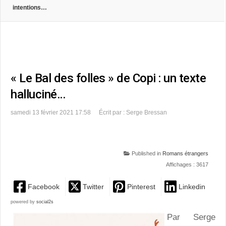
intentions…
« Le Bal des folles » de Copi : un texte
halluciné…
samedi 13 février 2021 17:58
Écrit par : Serge Bressan
Published in
Romans étrangers
Affichages : 3617
Facebook
Twitter
Pinterest
Linkedin
powered by
social2s
Par Serge