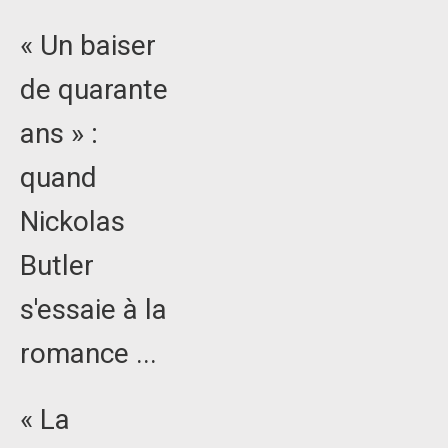
« Un baiser
de quarante
ans » :
quand
Nickolas
Butler
s'essaie à la
romance ...
« La