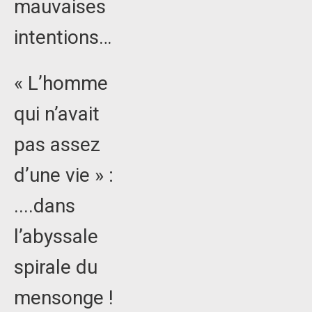
mauvaises
intentions…
« L’homme
qui n’avait
pas assez
d’une vie » :
....dans
l’abyssale
spirale du
mensonge !