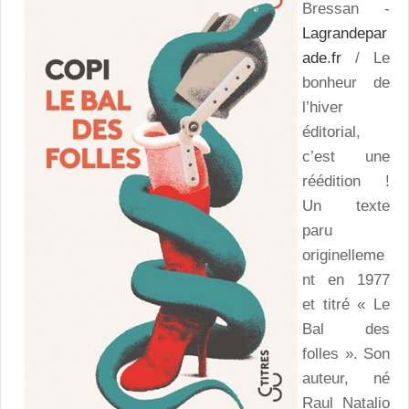
Bressan -
Lagrandepar
ade.fr
/ Le
bonheur de
l’hiver
éditorial,
c’est une
réédition !
Un texte
paru
originelleme
nt en 1977
et titré « Le
Bal des
folles ». Son
auteur, né
Raul Natalio