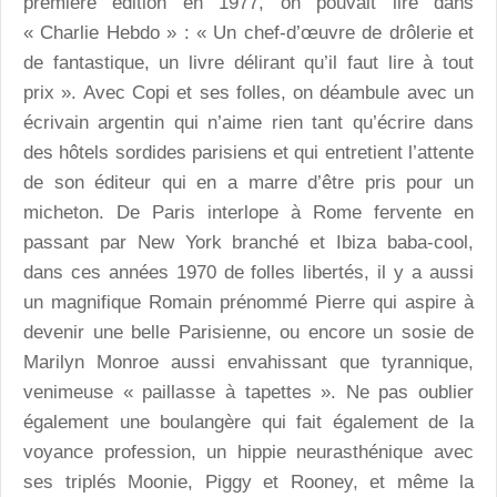
première édition en 1977, on pouvait lire dans
« Charlie Hebdo » : « Un chef-d’œuvre de drôlerie et
de fantastique, un livre délirant qu’il faut lire à tout
prix ». Avec Copi et ses folles, on déambule avec un
écrivain argentin qui n’aime rien tant qu’écrire dans
des hôtels sordides parisiens et qui entretient l’attente
de son éditeur qui en a marre d’être pris pour un
micheton. De Paris interlope à Rome fervente en
passant par New York branché et Ibiza baba-cool,
dans ces années 1970 de folles libertés, il y a aussi
un magnifique Romain prénommé Pierre qui aspire à
devenir une belle Parisienne, ou encore un sosie de
Marilyn Monroe aussi envahissant que tyrannique,
venimeuse « paillasse à tapettes ». Ne pas oublier
également une boulangère qui fait également de la
voyance profession, un hippie neurasthénique avec
ses triplés Moonie, Piggy et Rooney, et même la