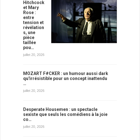
Hitchcock
et Mary
Rose :
entre
tension et
révélation
s, une
pièce
taillée
pou…
juillet 20, 2026
MOZART F#CKER : un humour aussi dark
qu'irrésistible pour un concept inattendu
…
juillet 20, 2026
Desperate Housemen : un spectacle
sexiste que seuls les comédiens à la joie
co…
juillet 20, 2026