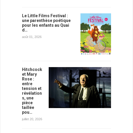
Le Little Films Festival :
une parenthèse poétique
pour les enfants au Quai
d…
août 01, 2026
Hitchcock
et Mary
Rose :
entre
tension et
révélation
s, une
pièce
taillée
pou…
juillet 20, 2026