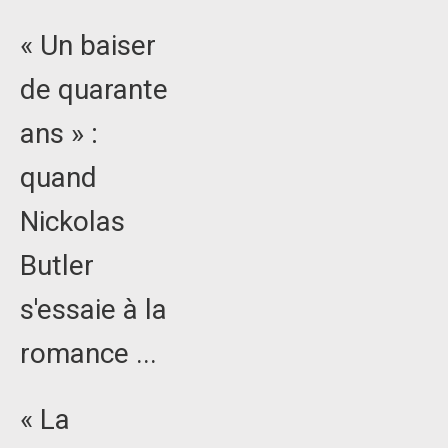
« Un baiser
de quarante
ans » :
quand
Nickolas
Butler
s'essaie à la
romance ...
« La