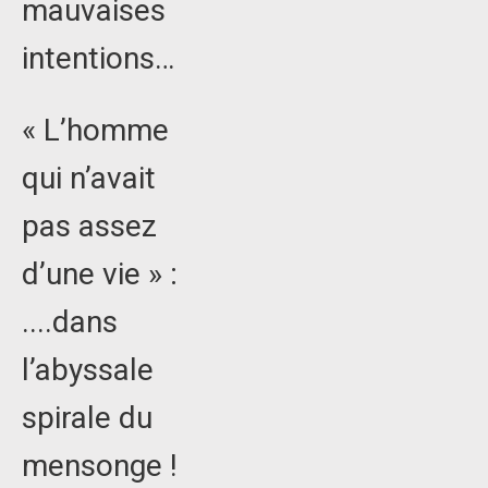
mauvaises
intentions…
« L’homme
qui n’avait
pas assez
d’une vie » :
....dans
l’abyssale
spirale du
mensonge !