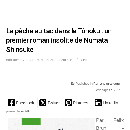
La pêche au tac dans le Tôhoku : un
premier roman insolite de Numata
Shinsuke
dimanche 29 mars 2020 19:30
Écrit par : Félix Brun
Published in
Romans étrangers
Affichages : 5637
Facebook
Twitter
Pinterest
Linkedin
powered by
social2s
Par Félix
Brun -