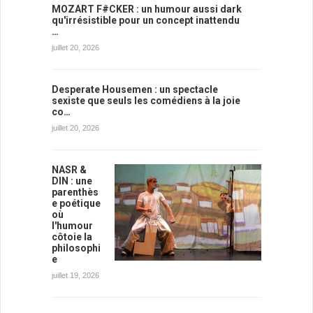
MOZART F#CKER : un humour aussi dark
qu'irrésistible pour un concept inattendu
…
juillet 20, 2026
Desperate Housemen : un spectacle
sexiste que seuls les comédiens à la joie
co…
juillet 20, 2026
NASR &
DIN : une
parenthès
e poétique
où
l'humour
côtoie la
philosophi
e
juillet 19, 2026