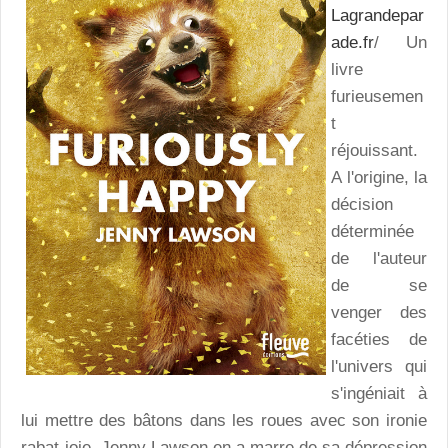
Lagrandepar
ade.fr
/ Un
livre
furieusemen
t
réjouissant.
A l'origine, la
décision
déterminée
de l'auteur
de se
venger des
facéties de
l'univers qui
s'ingéniait à
lui mettre des bâtons dans les roues avec son ironie
rabat-joie. Jenny Lawson en a marre de sa dépression