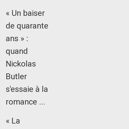
« Un baiser
de quarante
ans » :
quand
Nickolas
Butler
s'essaie à la
romance ...
« La