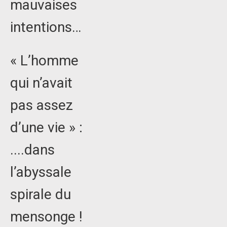
mauvaises
intentions…
« L’homme
qui n’avait
pas assez
d’une vie » :
....dans
l’abyssale
spirale du
mensonge !