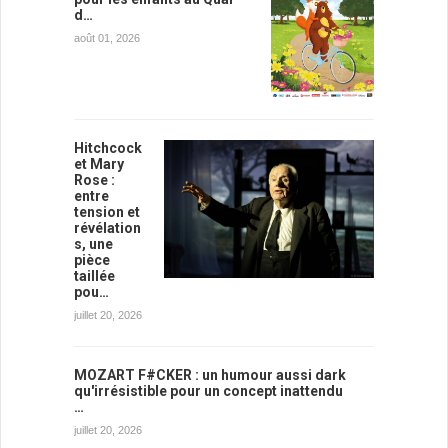
d…
août 01, 2026
Hitchcock
et Mary
Rose :
entre
tension et
révélation
s, une
pièce
taillée
pou…
juillet 20, 2026
MOZART F#CKER : un humour aussi dark
qu'irrésistible pour un concept inattendu
…
juillet 20, 2026