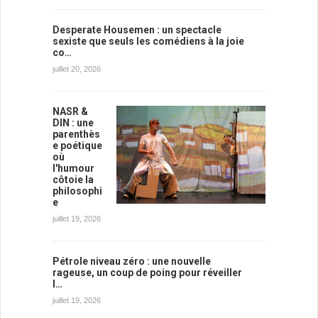
Desperate Housemen : un spectacle
sexiste que seuls les comédiens à la joie
co…
juillet 20, 2026
NASR &
DIN : une
parenthès
e poétique
où
l'humour
côtoie la
philosophi
e
juillet 19, 2026
Pétrole niveau zéro : une nouvelle
rageuse, un coup de poing pour réveiller
l…
juillet 19, 2026