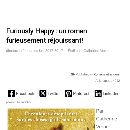
Furiously Happy : un roman
furieusement réjouissant!
dimanche 24 septembre 2017 20:17
Écrit par : Catherine Verne
Published in
Romans étrangers
Affichages : 4042
Facebook
Twitter
Pinterest
Linkedin
powered by
social2s
Par
Catherine
Verne -