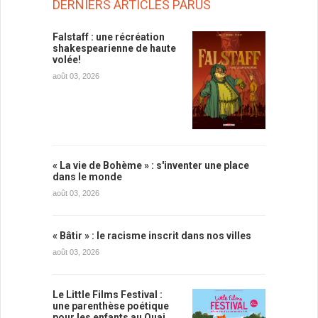
DERNIERS ARTICLES PARUS
Falstaff : une récréation
shakespearienne de haute
volée!
août 03, 2026
« La vie de Bohème » : s'inventer une place
dans le monde
août 03, 2026
« Bâtir » : le racisme inscrit dans nos villes
août 03, 2026
Le Little Films Festival :
une parenthèse poétique
pour les enfants au Quai