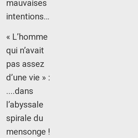
mauvaises
intentions…
« L’homme
qui n’avait
pas assez
d’une vie » :
....dans
l’abyssale
spirale du
mensonge !