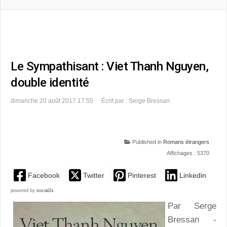
Le Sympathisant : Viet Thanh Nguyen,
double identité
dimanche 20 août 2017 17:55
Écrit par : Serge Bressan
Published in
Romans étrangers
Affichages : 5370
Facebook
Twitter
Pinterest
Linkedin
powered by
social2s
Par Serge
Bressan -