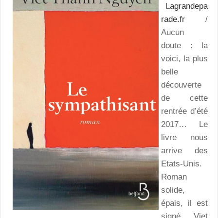
L
agrandepa
rade.fr
/
Aucun
doute : la
voici, la plus
belle
découverte
de cette
rentrée d’été
2017… Le
livre nous
arrive des
Etats-Unis.
Roman
solide,
épais, il est
signé Viet