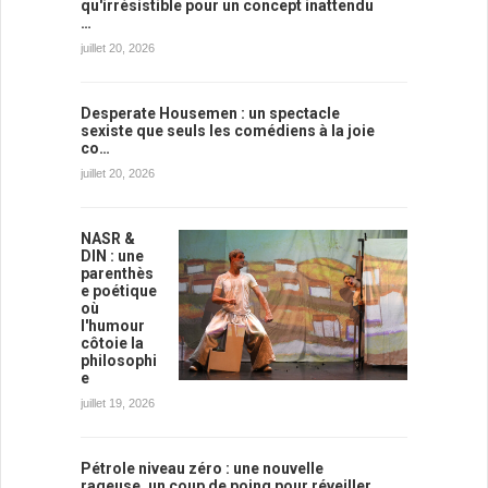
qu'irrésistible pour un concept inattendu
…
juillet 20, 2026
Desperate Housemen : un spectacle
sexiste que seuls les comédiens à la joie
co…
juillet 20, 2026
NASR &
DIN : une
parenthès
e poétique
où
l'humour
côtoie la
philosophi
e
juillet 19, 2026
Pétrole niveau zéro : une nouvelle
rageuse, un coup de poing pour réveiller