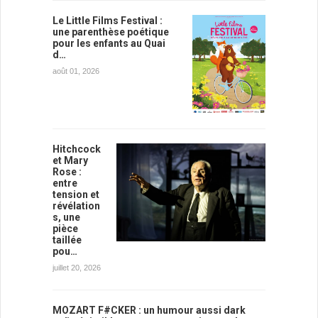
Le Little Films Festival :
une parenthèse poétique
pour les enfants au Quai
d…
août 01, 2026
Hitchcock
et Mary
Rose :
entre
tension et
révélation
s, une
pièce
taillée
pou…
juillet 20, 2026
MOZART F#CKER : un humour aussi dark