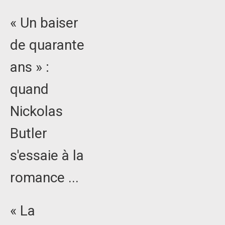
« Un baiser
de quarante
ans » :
quand
Nickolas
Butler
s'essaie à la
romance ...
« La