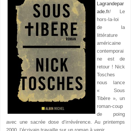
Lagrandepar
ade.fr
/ Le
hors-la-loi
de la
littérature
américaine
contemporai
ne est de
retour ! Nick
Tosches
nous lance
« Sous
Tibère », un
roman-coup
de poing
avec une sacrée dose d’irrévérence. Au printemps
2000, l’écrivain travaille sur un roman à venir.