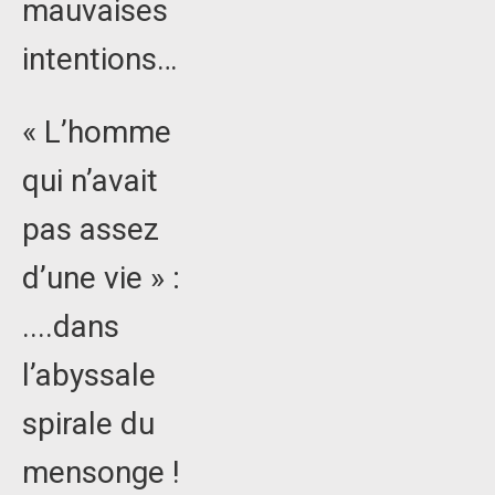
mauvaises
intentions…
« L’homme
qui n’avait
pas assez
d’une vie » :
....dans
l’abyssale
spirale du
mensonge !