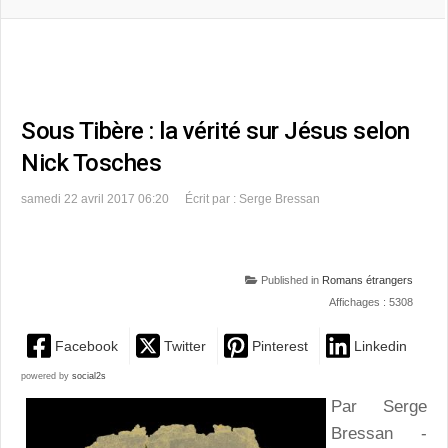
Sous Tibère : la vérité sur Jésus selon
Nick Tosches
samedi 22 avril 2017 06:20
Écrit par : Serge Bressan
Published in
Romans étrangers
Affichages : 5308
Facebook
Twitter
Pinterest
Linkedin
powered by
social2s
Par Serge
Bressan -