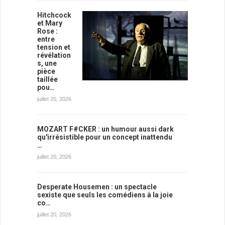
Hitchcock
et Mary
Rose :
entre
tension et
révélation
s, une
pièce
taillée
pou…
juillet 20, 2026
MOZART F#CKER : un humour aussi dark
qu'irrésistible pour un concept inattendu
…
juillet 20, 2026
Desperate Housemen : un spectacle
sexiste que seuls les comédiens à la joie
co…
juillet 20, 2026