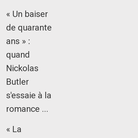
« Un baiser
de quarante
ans » :
quand
Nickolas
Butler
s'essaie à la
romance ...
« La