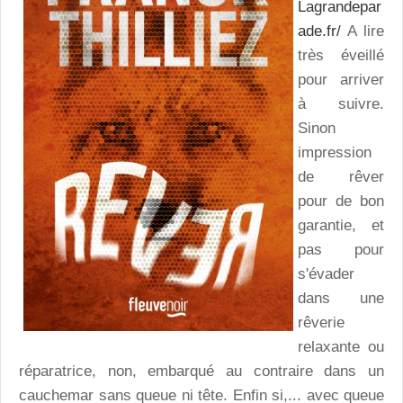
Lagrandepar
ade.fr/
A lire
très éveillé
pour arriver
à suivre.
Sinon
impression
de rêver
pour de bon
garantie, et
pas pour
s'évader
dans une
rêverie
relaxante ou
réparatrice, non, embarqué au contraire dans un
cauchemar sans queue ni tête. Enfin si,... avec queue