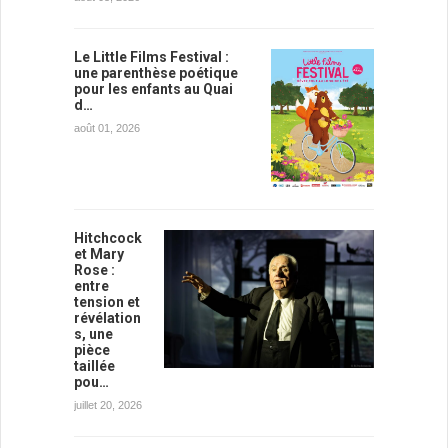
Le Little Films Festival :
une parenthèse poétique
pour les enfants au Quai
d…
août 01, 2026
Hitchcock
et Mary
Rose :
entre
tension et
révélation
s, une
pièce
taillée
pou…
juillet 20, 2026