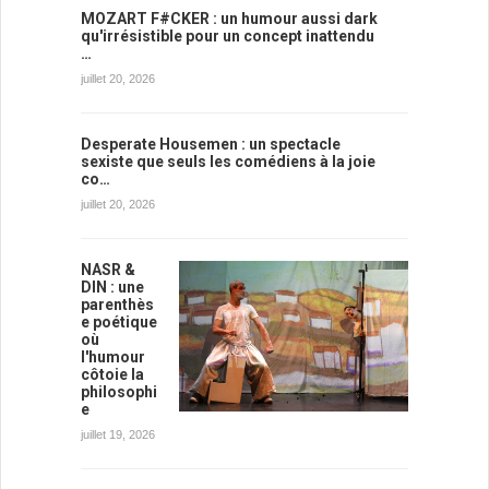
MOZART F#CKER : un humour aussi dark
qu'irrésistible pour un concept inattendu
…
juillet 20, 2026
Desperate Housemen : un spectacle
sexiste que seuls les comédiens à la joie
co…
juillet 20, 2026
NASR &
DIN : une
parenthès
e poétique
où
l'humour
côtoie la
philosophi
e
juillet 19, 2026