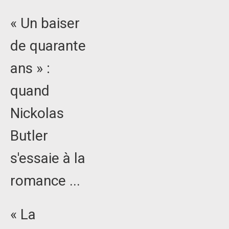
« Un baiser
de quarante
ans » :
quand
Nickolas
Butler
s'essaie à la
romance ...
« La