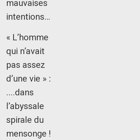
mauvaises
intentions…
« L’homme
qui n’avait
pas assez
d’une vie » :
....dans
l’abyssale
spirale du
mensonge !