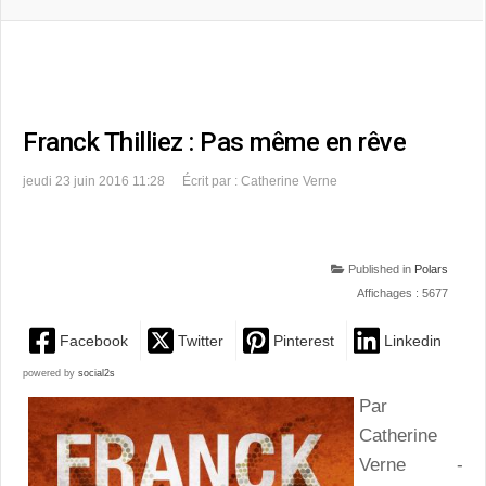
Franck Thilliez : Pas même en rêve
jeudi 23 juin 2016 11:28
Écrit par : Catherine Verne
Published in
Polars
Affichages : 5677
Facebook
Twitter
Pinterest
Linkedin
powered by
social2s
Par
Catherine
Verne -