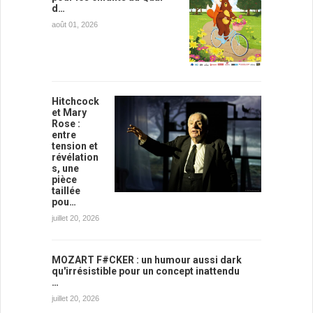
d…
août 01, 2026
Hitchcock
et Mary
Rose :
entre
tension et
révélation
s, une
pièce
taillée
pou…
juillet 20, 2026
MOZART F#CKER : un humour aussi dark
qu'irrésistible pour un concept inattendu
…
juillet 20, 2026