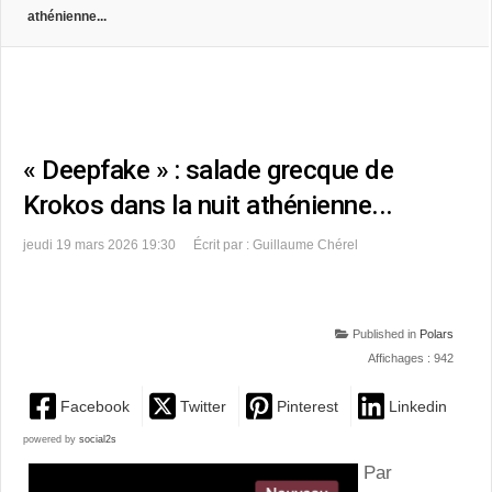
athénienne...
« Deepfake » : salade grecque de
Krokos dans la nuit athénienne...
jeudi 19 mars 2026 19:30
Écrit par : Guillaume Chérel
Published in
Polars
Affichages : 942
Facebook
Twitter
Pinterest
Linkedin
powered by
social2s
Par