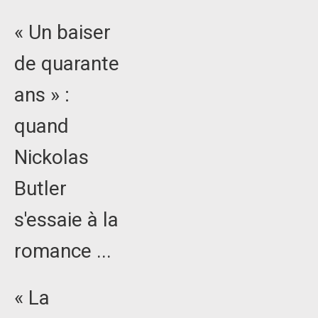
« Un baiser
de quarante
ans » :
quand
Nickolas
Butler
s'essaie à la
romance ...
« La