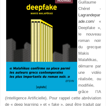
Guillaume
Chérel -
Lagrandepar
ade.com
/ «
Deepfake »,
le nouveau
roman noir
du grecque
Makis
Malafékas,
démarre par
une vidéo
réalisée, ou
modifiée,
grâce l’IA
(Intelligence Artificielle). Pour rappel cette abréviation
de « deep learning » et « fake », peut être traduit par