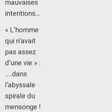
mauvaises
intentions…
« L’homme
qui n’avait
pas assez
d’une vie » :
....dans
l’abyssale
spirale du
mensonge !