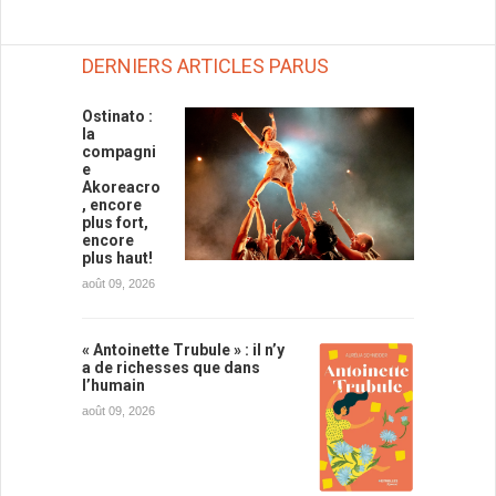
DERNIERS ARTICLES PARUS
Ostinato :
la
compagni
e
Akoreacro
, encore
plus fort,
encore
plus haut!
août 09, 2026
« Antoinette Trubule » : il n’y
a de richesses que dans
l’humain
août 09, 2026