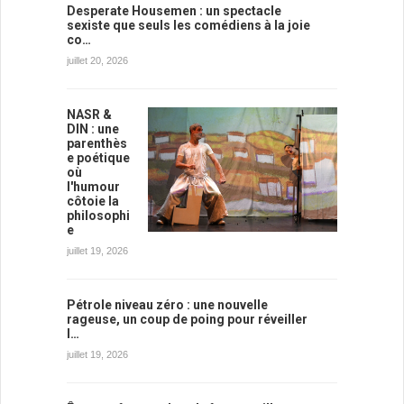
Desperate Housemen : un spectacle
sexiste que seuls les comédiens à la joie
co…
juillet 20, 2026
NASR &
DIN : une
parenthès
e poétique
où
l'humour
côtoie la
philosophi
e
juillet 19, 2026
Pétrole niveau zéro : une nouvelle
rageuse, un coup de poing pour réveiller
l…
juillet 19, 2026