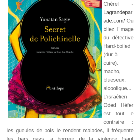
Chérel -
Lagrandepar
ade.com/
Ou
bliez l'image
du détective
Hard-boiled
(dur-à-
cuire),
macho,
blueseux,
alcoolique...
L'israélien
Oded Héfer
est tout le
contraire :
les gueules de bois le rendent malades, il fréquente
les bars gays, a horreur de la violence (sauf