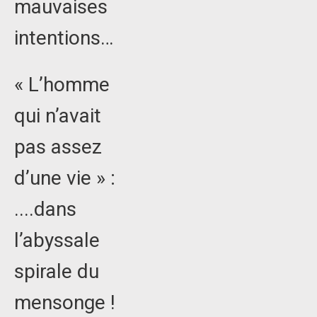
mauvaises
intentions…
« L’homme
qui n’avait
pas assez
d’une vie » :
....dans
l’abyssale
spirale du
mensonge !