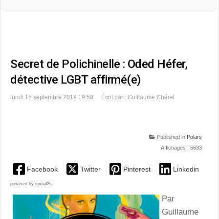
Secret de Polichinelle : Oded Héfer,
détective LGBT affirmé(e)
lundi 16 septembre 2019 19:50
Écrit par : Guillaume Chérel
Published in
Polars
Affichages : 5633
Facebook
Twitter
Pinterest
Linkedin
powered by
social2s
Par
Guillaume