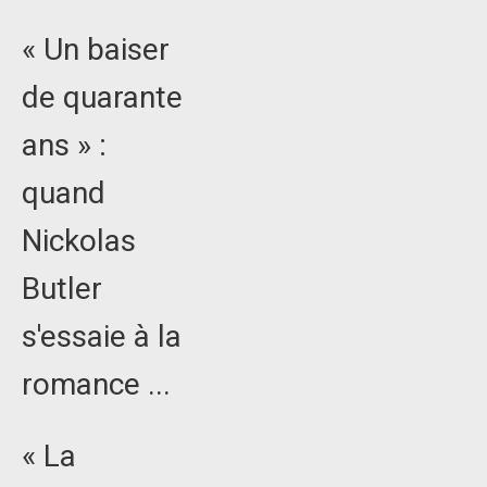
« Un baiser
de quarante
ans » :
quand
Nickolas
Butler
s'essaie à la
romance ...
« La