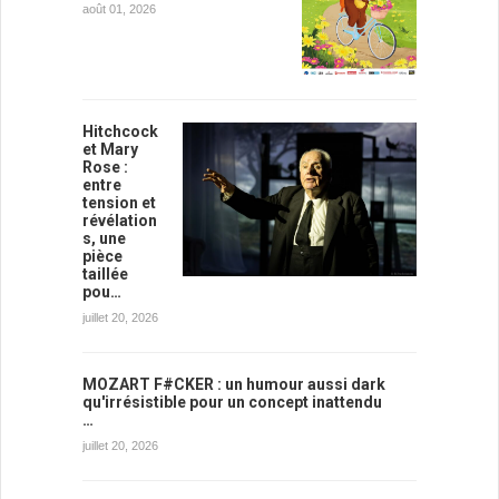
août 01, 2026
Hitchcock
et Mary
Rose :
entre
tension et
révélation
s, une
pièce
taillée
pou…
juillet 20, 2026
MOZART F#CKER : un humour aussi dark
qu'irrésistible pour un concept inattendu
…
juillet 20, 2026