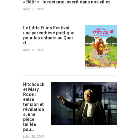
« Bâtir » : le racisme inscrit dans nos villes
août 03, 2026
Le Little Films Festival :
une parenthèse poétique
pour les enfants au Quai
d…
août 01, 2026
Hitchcock
et Mary
Rose :
entre
tension et
révélation
s, une
pièce
taillée
pou…
juillet 20, 2026