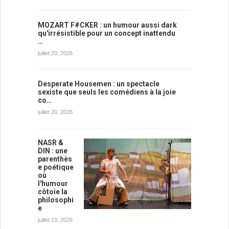
MOZART F#CKER : un humour aussi dark
qu'irrésistible pour un concept inattendu
…
juillet 20, 2026
Desperate Housemen : un spectacle
sexiste que seuls les comédiens à la joie
co…
juillet 20, 2026
NASR &
DIN : une
parenthès
e poétique
où
l'humour
côtoie la
philosophi
e
juillet 19, 2026