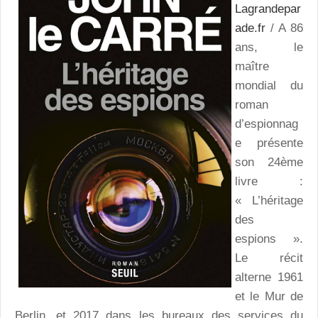
Lagrandepar
ade.fr
/ A 86
ans, le
maître
mondial du
roman
d’espionnag
e présente
son 24ème
livre :
« L’héritage
des
espions ».
Le récit
alterne 1961
et le Mur de
Berlin, et 2017 dans les bureaux des services du