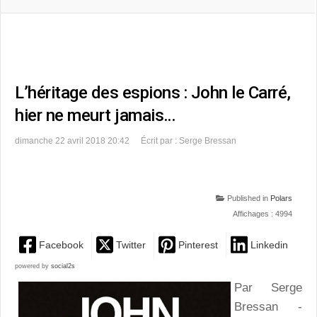
L’héritage des espions : John le Carré,
hier ne meurt jamais…
dimanche 22 avril 2018 20:42
Écrit par : Serge Bressan
Published in
Polars
Affichages : 4994
Facebook
Twitter
Pinterest
Linkedin
powered by
social2s
Par Serge
Bressan -