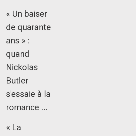
« Un baiser
de quarante
ans » :
quand
Nickolas
Butler
s'essaie à la
romance ...
« La