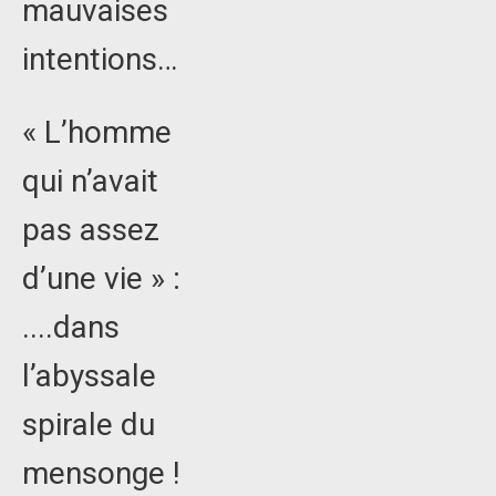
mauvaises
intentions…
« L’homme
qui n’avait
pas assez
d’une vie » :
....dans
l’abyssale
spirale du
mensonge !