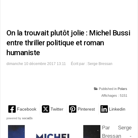
On la trouvait plutôt jolie : Michel Bussi
entre thriller politique et roman
humaniste
dimanche 10 décembre 2017 13:11
Écrit par : Serge Bressan
Published in
Polars
Affichages : 5151
Facebook
Twitter
Pinterest
Linkedin
powered by
social2s
Par Serge
Bressan -