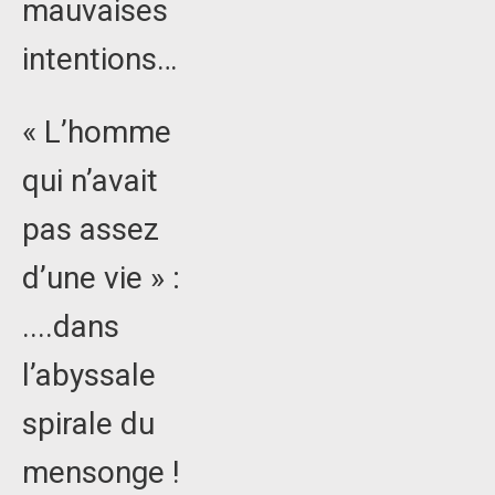
mauvaises
intentions…
« L’homme
qui n’avait
pas assez
d’une vie » :
....dans
l’abyssale
spirale du
mensonge !