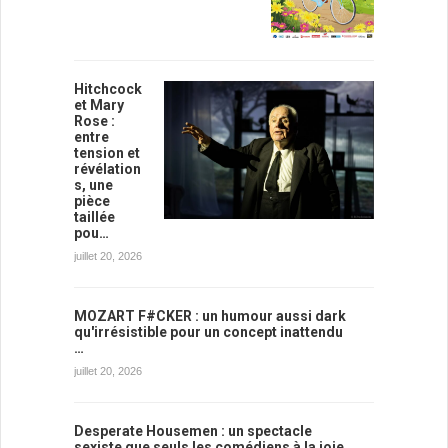
Hitchcock
et Mary
Rose :
entre
tension et
révélation
s, une
pièce
taillée
pou…
juillet 20, 2026
MOZART F#CKER : un humour aussi dark
qu'irrésistible pour un concept inattendu
…
juillet 20, 2026
Desperate Housemen : un spectacle
sexiste que seuls les comédiens à la joie