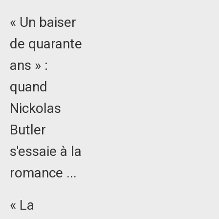
« Un baiser
de quarante
ans » :
quand
Nickolas
Butler
s'essaie à la
romance ...
« La