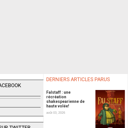
DERNIERS ARTICLES PARUS
FACEBOOK
Falstaff : une
récréation
shakespearienne de
haute volée!
août 03, 2026
SUR TWITTER