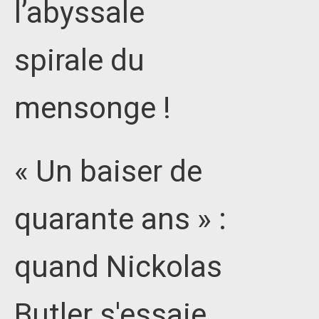
l’abyssale
spirale du
mensonge !
« Un baiser de
quarante ans » :
quand Nickolas
Butler s'essaie