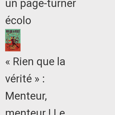
un page-turner
écolo
« Rien que la
vérité » :
Menteur,
menteur ! Le