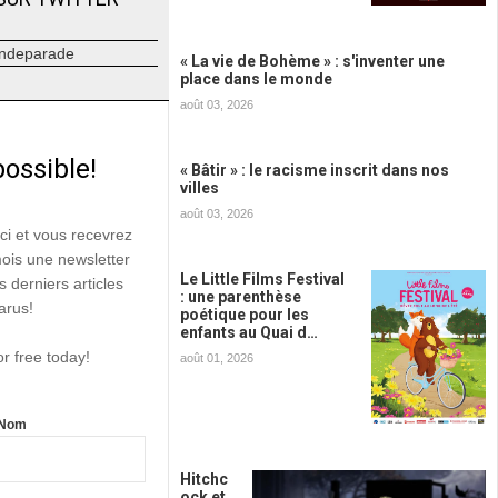
ndeparade
« La vie de Bohème » : s'inventer une
place dans le monde
août 03, 2026
possible!
« Bâtir » : le racisme inscrit dans nos
villes
août 03, 2026
ici et vous recevrez
mois une newsletter
Le Little Films Festival
s derniers articles
: une parenthèse
arus!
poétique pour les
enfants au Quai d…
or free today!
août 01, 2026
Nom
Hitchc
ock et