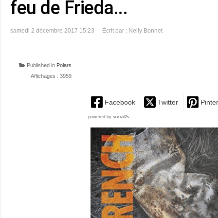
feu de Frieda...
samedi 2 décembre 2017 15:23
Écrit par : Nelly Bonnet
Published in
Polars
Affichages : 3959
Facebook
Twitter
Pinte
powered by
social2s