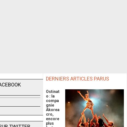
DERNIERS ARTICLES PARUS
FACEBOOK
Ostinat
o : la
compa
gnie
Akorea
cro,
encore
plus
SUR TWITTER