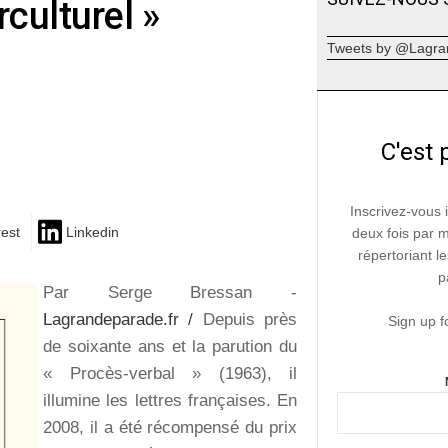
rculturel »
Tweets by @Lagra
C'est 
Inscrivez-vous 
rest
Linkedin
deux fois par 
répertoriant le
p
Par Serge Bressan -
Lagrandeparade.fr /
Depuis près
Sign up f
de soixante ans et la parution du
« Procès-verbal » (1963), il
illumine les lettres françaises. En
2008, il a été récompensé du prix