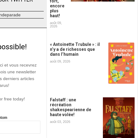
fort,
encore
plus
ndeparade
haut!
août 09,
2026
« Antoinette Trubule » : il
possible!
n’y a de richesses que
dans l’humain
août 09, 2026
ici et vous recevrez
mois une newsletter
s derniers articles
arus!
or free today!
Falstaff : une
récréation
shakespearienne de
haute volée!
Nom
août 03, 2026