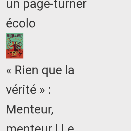
un page-turner
écolo
« Rien que la
vérité » :
Menteur,
menteur ! Le