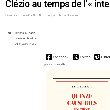
Clézio au temps de l’« inte
samedi 25 mai 2019 08:58
Écrit par : Serge Bressan
Published in
Essais,
société et bien-être
Affichages : 4080
Facebook
Twitter
Pinte
powered by
social2s