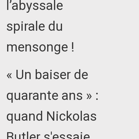
l’abyssale
spirale du
mensonge !
« Un baiser de
quarante ans » :
quand Nickolas
Butler s'essaie