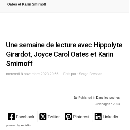
Oates et Karin Smirnoff
Une semaine de lecture avec Hippolyte
Girardot, Joyce Carol Oates et Karin
Smirnoff
mercredi 8 novembre 2023 20:56
Écrit par : Serge Bressan
Published in
Dans les poches
Affichages : 2064
Facebook
Twitter
Pinterest
Linkedin
powered by
social2s