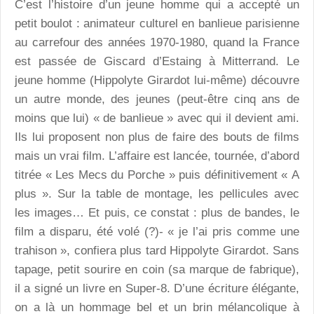
C’est l’histoire d’un jeune homme qui a accepté un
petit boulot : animateur culturel en banlieue parisienne
au carrefour des années 1970-1980, quand la France
est passée de Giscard d’Estaing à Mitterrand. Le
jeune homme (Hippolyte Girardot lui-même) découvre
un autre monde, des jeunes (peut-être cinq ans de
moins que lui) « de banlieue » avec qui il devient ami.
Ils lui proposent non plus de faire des bouts de films
mais un vrai film. L’affaire est lancée, tournée, d’abord
titrée « Les Mecs du Porche » puis définitivement « A
plus ». Sur la table de montage, les pellicules avec
les images… Et puis, ce constat : plus de bandes, le
film a disparu, été volé (?)- « je l’ai pris comme une
trahison », confiera plus tard Hippolyte Girardot. Sans
tapage, petit sourire en coin (sa marque de fabrique),
il a signé un livre en Super-8. D’une écriture élégante,
on a là un hommage bel et un brin mélancolique à