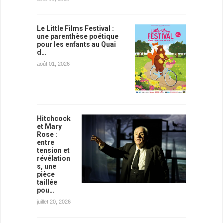
Le Little Films Festival :
une parenthèse poétique
pour les enfants au Quai
d…
août 01, 2026
Hitchcock
et Mary
Rose :
entre
tension et
révélation
s, une
pièce
taillée
pou…
juillet 20, 2026