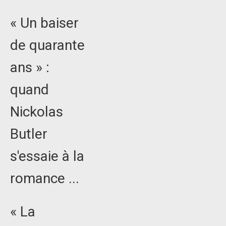
« Un baiser
de quarante
ans » :
quand
Nickolas
Butler
s'essaie à la
romance ...
« La