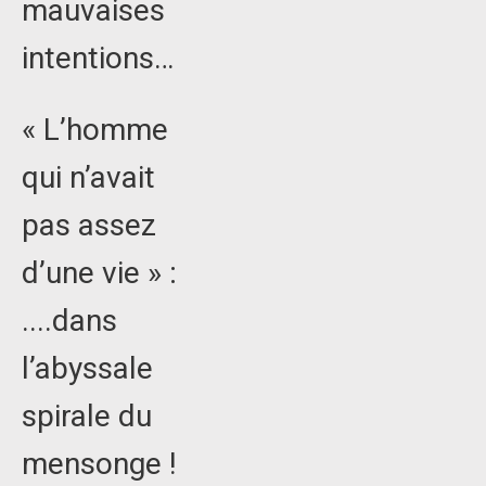
mauvaises
intentions…
« L’homme
qui n’avait
pas assez
d’une vie » :
....dans
l’abyssale
spirale du
mensonge !