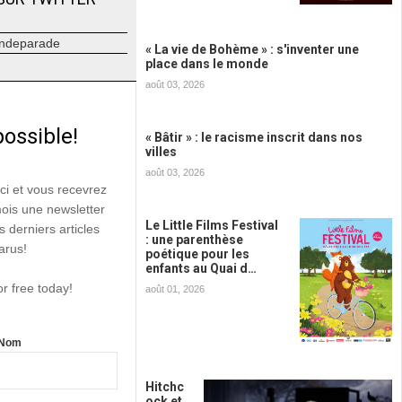
ndeparade
« La vie de Bohème » : s'inventer une
place dans le monde
août 03, 2026
possible!
« Bâtir » : le racisme inscrit dans nos
villes
août 03, 2026
ici et vous recevrez
mois une newsletter
Le Little Films Festival
s derniers articles
: une parenthèse
arus!
poétique pour les
enfants au Quai d…
or free today!
août 01, 2026
Nom
Hitchc
ock et