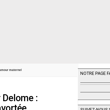
l’amour maternel
NOTRE PAGE 
r Delome :
avortée
SUIVEZ-NOUS 