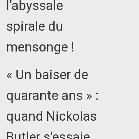
l’abyssale
spirale du
mensonge !
« Un baiser de
quarante ans » :
quand Nickolas
Butler s'essaie