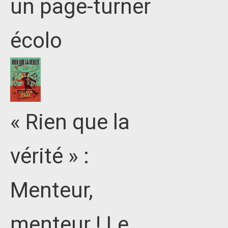
un page-turner
écolo
« Rien que la
vérité » :
Menteur,
menteur ! Le