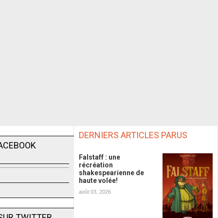
DERNIERS ARTICLES PARUS
FACEBOOK
Falstaff : une
récréation
shakespearienne de
haute volée!
août 03, 2026
SUR TWITTER