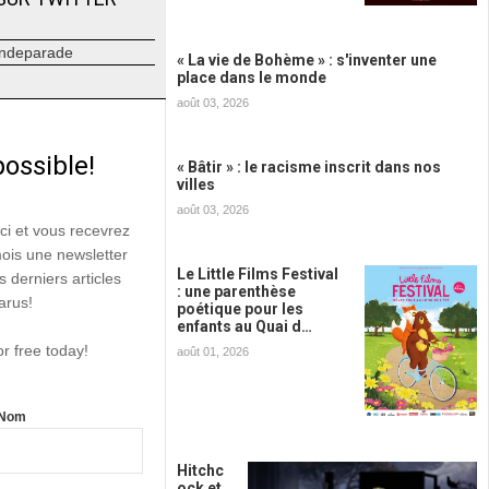
ndeparade
« La vie de Bohème » : s'inventer une
place dans le monde
août 03, 2026
possible!
« Bâtir » : le racisme inscrit dans nos
villes
août 03, 2026
ici et vous recevrez
mois une newsletter
Le Little Films Festival
s derniers articles
: une parenthèse
arus!
poétique pour les
enfants au Quai d…
or free today!
août 01, 2026
Nom
Hitchc
ock et