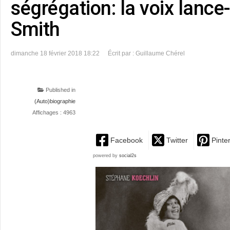
ségrégation: la voix lanc
Smith
dimanche 18 février 2018 18:22
Écrit par : Guillaume Chérel
Published in
(Auto)biographie
Affichages : 4963
Facebook
Twitter
Pinte
powered by
social2s