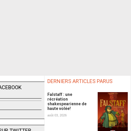
DERNIERS ARTICLES PARUS
FACEBOOK
Falstaff : une
récréation
shakespearienne de
haute volée!
août 03, 2026
SUR TWITTER