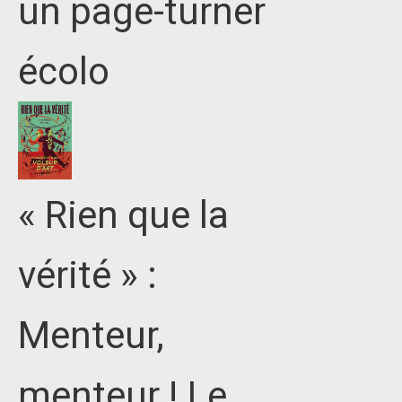
un page-turner
écolo
« Rien que la
vérité » :
Menteur,
menteur ! Le