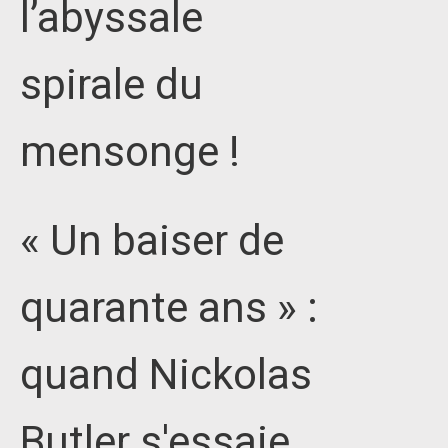
l’abyssale
spirale du
mensonge !
« Un baiser de
quarante ans » :
quand Nickolas
Butler s'essaie