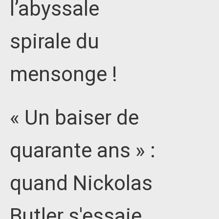
l’abyssale
spirale du
mensonge !
« Un baiser de
quarante ans » :
quand Nickolas
Butler s'essaie