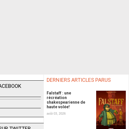
DERNIERS ARTICLES PARUS
FACEBOOK
Falstaff : une
récréation
shakespearienne de
haute volée!
août 03, 2026
SUR TWITTER