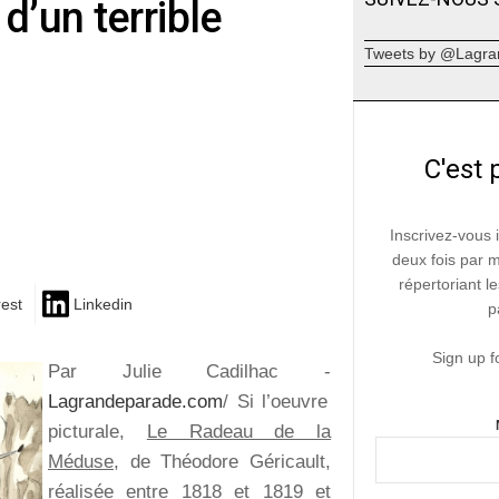
d’un terrible
Tweets by @Lagra
C'est 
Inscrivez-vous 
deux fois par 
répertoriant le
rest
Linkedin
p
Sign up f
Par Julie Cadilhac -
Lagrandeparade.com
/ Si l’oeuvre
picturale,
Le Radeau de la
Méduse
, de Théodore Géricault,
réalisée entre 1818 et 1819 et