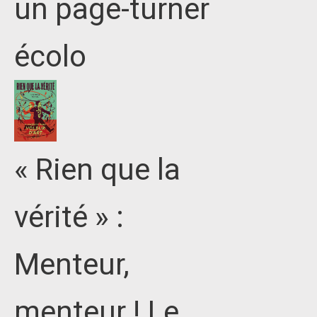
un page-turner
écolo
« Rien que la
vérité » :
Menteur,
menteur ! Le