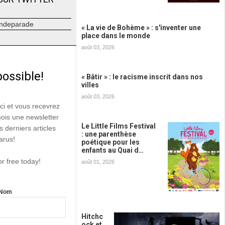
ndeparade
« La vie de Bohème » : s'inventer une
place dans le monde
août 03, 2026
possible!
« Bâtir » : le racisme inscrit dans nos
villes
août 03, 2026
ici et vous recevrez
mois une newsletter
Le Little Films Festival
s derniers articles
: une parenthèse
arus!
poétique pour les
enfants au Quai d…
or free today!
août 01, 2026
Nom
Hitchc
ock et