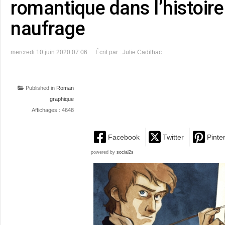
romantique dans l’histoire 
naufrage
mercredi 10 juin 2020 07:06
Écrit par : Julie Cadilhac
Published in
Roman
graphique
Affichages : 4648
Facebook
Twitter
Pinte
powered by
social2s