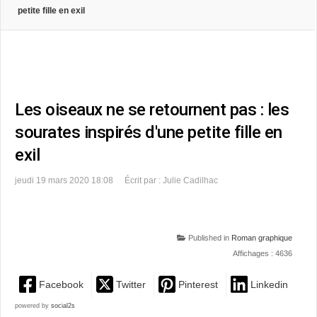
petite fille en exil
Les oiseaux ne se retournent pas : les
sourates inspirés d'une petite fille en
exil
jeudi 19 mars 2020 18:08
Écrit par : Julie Cadilhac
Published in
Roman graphique
Affichages : 4636
Facebook
Twitter
Pinterest
Linkedin
powered by
social2s