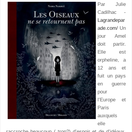
Par Julie
Cadilhac -
Lagrandepar
ade.com/
Un
jour Amel
doit partir.
Elle est
orpheline, a
12 ans et
fuit un pays
en guerre
pour
l’Europe et
Paris
auxquels
elle
raccroche beaucoup ( trop?) d’espoir et de d’idéaux.