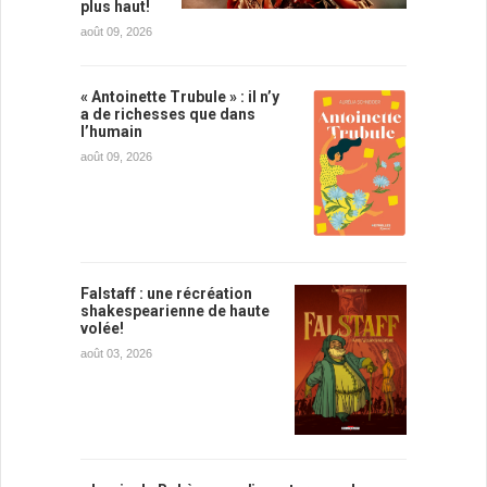
plus haut!
août 09, 2026
« Antoinette Trubule » : il n’y
a de richesses que dans
l’humain
août 09, 2026
Falstaff : une récréation
shakespearienne de haute
volée!
août 03, 2026