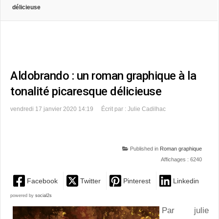
délicieuse
Aldobrando : un roman graphique à la
tonalité picaresque délicieuse
vendredi 17 janvier 2020 14:19
Écrit par : Julie Cadilhac
Published in
Roman graphique
Affichages : 6240
Facebook
Twitter
Pinterest
Linkedin
powered by
social2s
Par julie