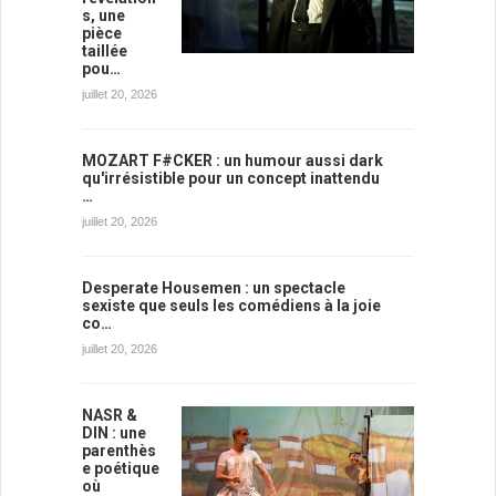
s, une
pièce
taillée
pou…
juillet 20, 2026
MOZART F#CKER : un humour aussi dark
qu'irrésistible pour un concept inattendu
…
juillet 20, 2026
Desperate Housemen : un spectacle
sexiste que seuls les comédiens à la joie
co…
juillet 20, 2026
NASR &
DIN : une
parenthès
e poétique
où