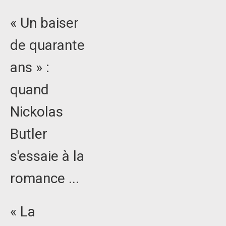
« Un baiser
de quarante
ans » :
quand
Nickolas
Butler
s'essaie à la
romance ...
« La