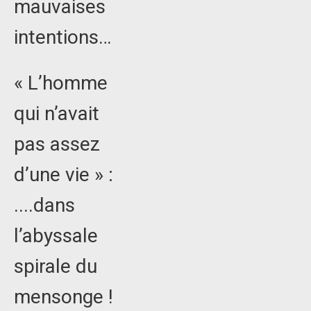
mauvaises
intentions…
« L’homme
qui n’avait
pas assez
d’une vie » :
....dans
l’abyssale
spirale du
mensonge !