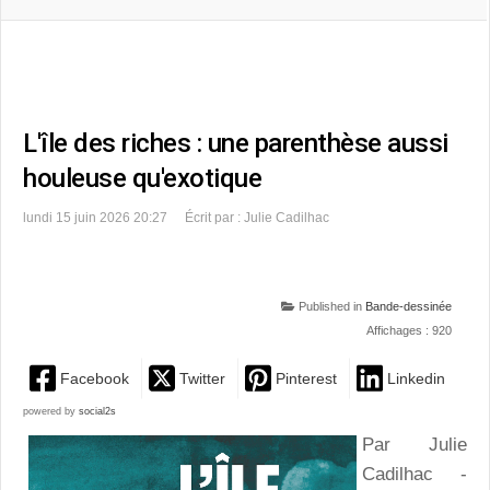
L'île des riches : une parenthèse aussi
houleuse qu'exotique
lundi 15 juin 2026 20:27
Écrit par : Julie Cadilhac
Published in
Bande-dessinée
Affichages : 920
Facebook
Twitter
Pinterest
Linkedin
powered by
social2s
Par Julie
Cadilhac -