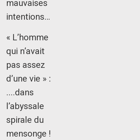
mauvaises
intentions…
« L’homme
qui n’avait
pas assez
d’une vie » :
....dans
l’abyssale
spirale du
mensonge !