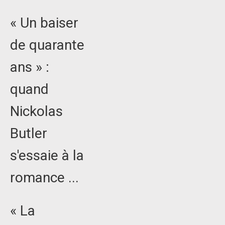
« Un baiser
de quarante
ans » :
quand
Nickolas
Butler
s'essaie à la
romance ...
« La