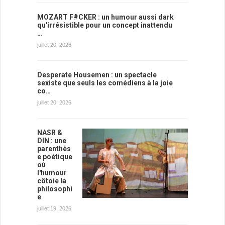
MOZART F#CKER : un humour aussi dark
qu'irrésistible pour un concept inattendu
…
juillet 20, 2026
Desperate Housemen : un spectacle
sexiste que seuls les comédiens à la joie
co…
juillet 20, 2026
NASR &
DIN : une
parenthès
e poétique
où
l'humour
côtoie la
philosophi
e
juillet 19, 2026