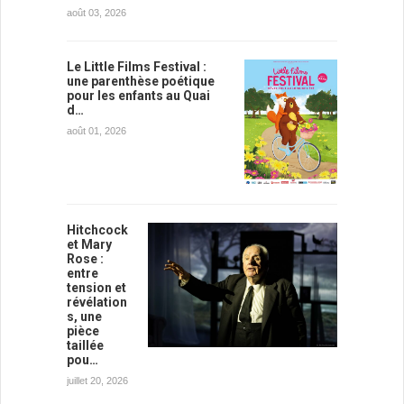
août 03, 2026
Le Little Films Festival :
une parenthèse poétique
pour les enfants au Quai
d…
août 01, 2026
Hitchcock
et Mary
Rose :
entre
tension et
révélation
s, une
pièce
taillée
pou…
juillet 20, 2026