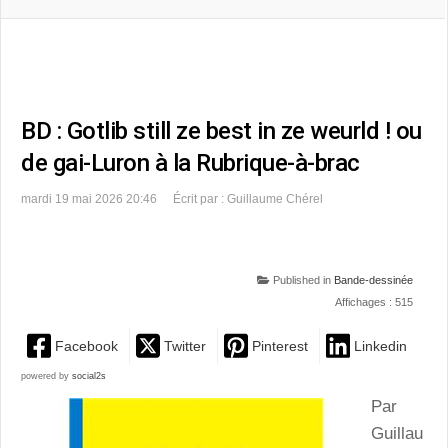
BD : Gotlib still ze best in ze weurld ! ou
de gai-Luron à la Rubrique-à-brac
mardi 19 mai 2026 20:46
Écrit par : Guillaume Chérel
Published in
Bande-dessinée
Affichages : 515
Facebook
Twitter
Pinterest
Linkedin
powered by
social2s
Par
Guillau