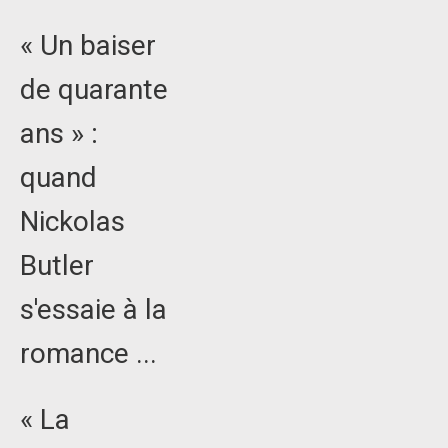
« Un baiser
de quarante
ans » :
quand
Nickolas
Butler
s'essaie à la
romance ...
« La