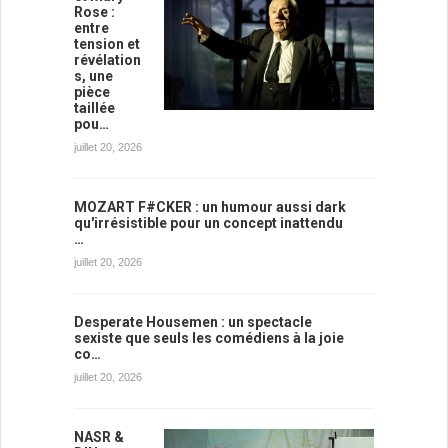
Rose :
entre
tension et
révélation
s, une
pièce
taillée
pou…
juillet 20, 2026
MOZART F#CKER : un humour aussi dark
qu'irrésistible pour un concept inattendu
…
juillet 20, 2026
Desperate Housemen : un spectacle
sexiste que seuls les comédiens à la joie
co…
juillet 20, 2026
NASR &