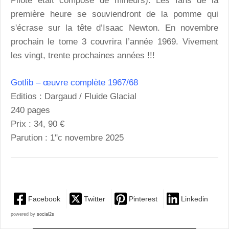
Pilote était composé de mineurs). Les fans de la
première heure se souviendront de la pomme qui
s'écrase sur la tête d’Isaac Newton. En novembre
prochain le tome 3 couvrira l’année 1969. Vivement
les vingt, trente prochaines années !!!
Gotlib – œuvre complète 1967/68
Editios : Dargaud / Fluide Glacial
240 pages
Prix : 34, 90 €
Parution : 1"c novembre 2025
Facebook
Twitter
Pinterest
Linkedin
powered by
social2s