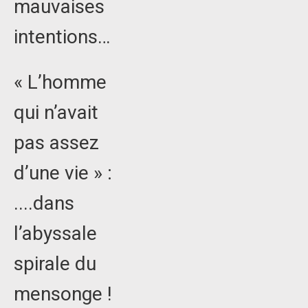
mauvaises
intentions…
« L’homme
qui n’avait
pas assez
d’une vie » :
....dans
l’abyssale
spirale du
mensonge !