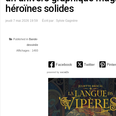
héroïnes solides
jeudi 7 mai 2026 19:59
Écrit par : Sylvie Gagnère
Published in
Bande-
dessinée
Affichages : 1493
Facebook
Twitter
Pinte
powered by
social2s