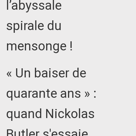
l’abyssale
spirale du
mensonge !
« Un baiser de
quarante ans » :
quand Nickolas
Butler s'essaie