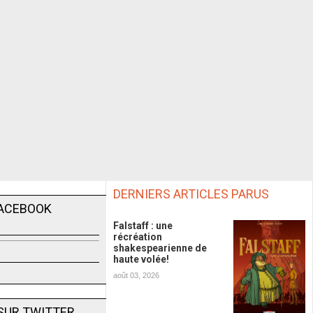
DERNIERS ARTICLES PARUS
FACEBOOK
Falstaff : une
récréation
shakespearienne de
haute volée!
août 03, 2026
SUR TWITTER