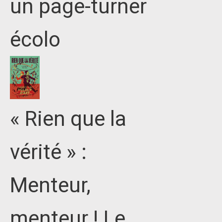
un page-turner
écolo
« Rien que la
vérité » :
Menteur,
menteur ! Le